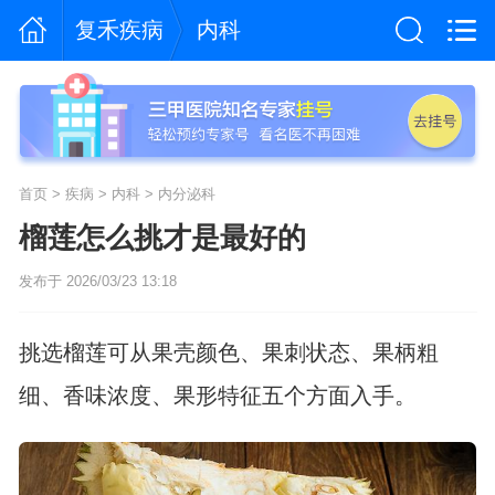
复禾疾病
内科
首页
>
疾病
>
内科
>
内分泌科
榴莲怎么挑才是最好的
发布于 2026/03/23 13:18
挑选榴莲可从果壳颜色、果刺状态、果柄粗
细、香味浓度、果形特征五个方面入手。