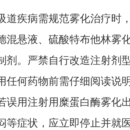
吸道疾病需规范雾化治疗时
德混悬液、硫酸特布他林雾
制剂。严禁自行改造注射剂
用任何药物前需仔细阅读说
若误用注射用糜蛋白酶雾化
闷等症状，应立即停止并就