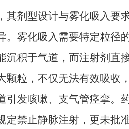
，其剂型设计与雾化吸入要
异。雾化吸入需要特定粒径
能沉积于气道，而注射剂直
大颗粒，不仅无法有效吸收
道引发咳嗽、支气管痉挛。
规定禁止静脉注射，更未批