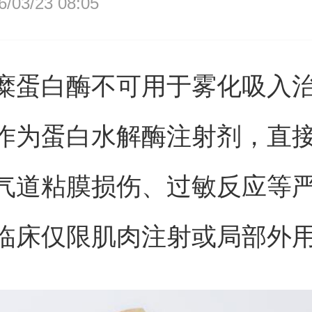
03/23 08:05
糜蛋白酶不可用于雾化吸入
作为蛋白水解酶注射剂，直
气道粘膜损伤、过敏反应等
临床仅限肌肉注射或局部外