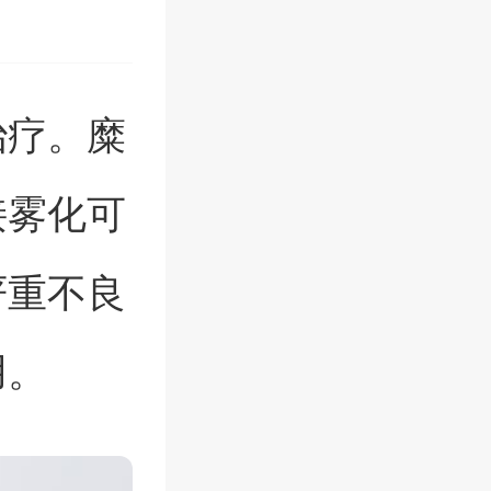
治疗。糜
接雾化可
严重不良
用。