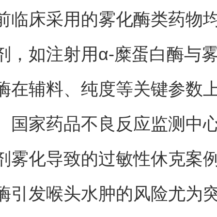
前临床采用的雾化酶类药物
剂，如注射用α-糜蛋白酶与雾
酶在辅料、纯度等关键参数
。国家药品不良反应监测中
剂雾化导致的过敏性休克案
酶引发喉头水肿的风险尤为