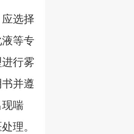
，应选择
化液等专
型进行雾
明书并遵
出现喘
医处理。