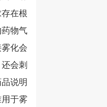
求存在根
的药物气
接雾化会
，还会刺
药品说明
准用于雾