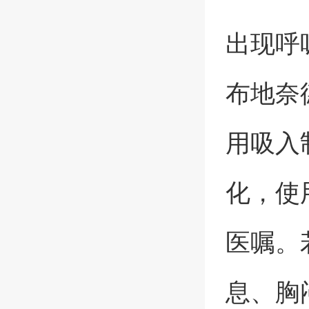
出现呼
布地奈
用吸入
化，使
医嘱。
息、胸