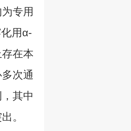
均为专用
化用α-
上存在本
心多次通
例，其中
突出。