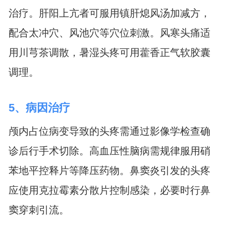
治疗。肝阳上亢者可服用镇肝熄风汤加减方，
配合太冲穴、风池穴等穴位刺激。风寒头痛适
用川芎茶调散，暑湿头疼可用藿香正气软胶囊
调理。
5、病因治疗
颅内占位病变导致的头疼需通过影像学检查确
诊后行手术切除。高血压性脑病需规律服用硝
苯地平控释片等降压药物。鼻窦炎引发的头疼
应使用克拉霉素分散片控制感染，必要时行鼻
窦穿刺引流。