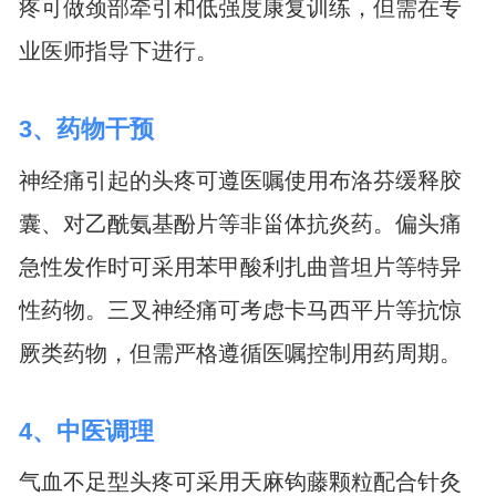
疼可做颈部牵引和低强度康复训练，但需在专
业医师指导下进行。
3、药物干预
神经痛引起的头疼可遵医嘱使用布洛芬缓释胶
囊、对乙酰氨基酚片等非甾体抗炎药。偏头痛
急性发作时可采用苯甲酸利扎曲普坦片等特异
性药物。三叉神经痛可考虑卡马西平片等抗惊
厥类药物，但需严格遵循医嘱控制用药周期。
4、中医调理
气血不足型头疼可采用天麻钩藤颗粒配合针灸