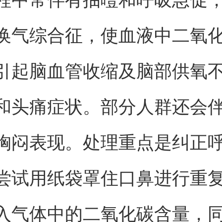
换气综合征，使血液中二氧
引起脑血管收缩及脑部供氧
和头痛症状。部分人群还会
胸闷表现。处理重点是纠正
尝试用纸袋罩住口鼻进行重
入气体中的二氧化碳含量，