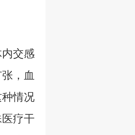
体内交感
扩张，血
这种情况
殊医疗干