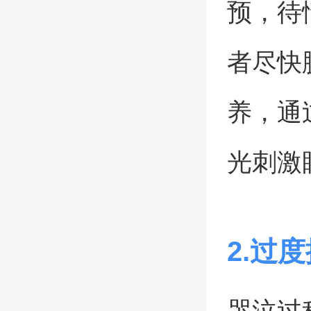
预，待
者尽快
养，通
光刺激
2.过
哭泣过