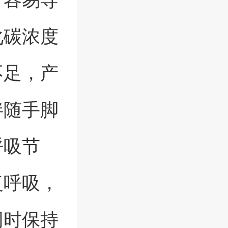
化碳浓度
不足，产
伴随手脚
呼吸节
复呼吸，
同时保持