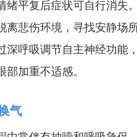
情绪平复后症状可自行消失
脱离悲伤环境，寻找安静场
过深呼吸调节自主神经功能
眼部加重不适感。
度换气
程中常伴有抽噎和呼吸急促