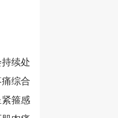
会持续处
疼痛综合
呈紧箍感