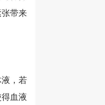
紧张带来
体液，若
使得血液