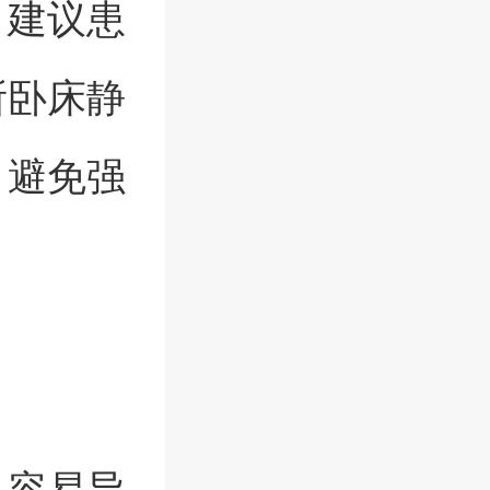
。建议患
所卧床静
，避免强
，容易导