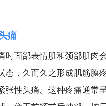
张头痛
痛时面部表情肌和颈部肌肉
状态，久而久之形成肌筋膜
紧张性头痛。这种疼痛通常