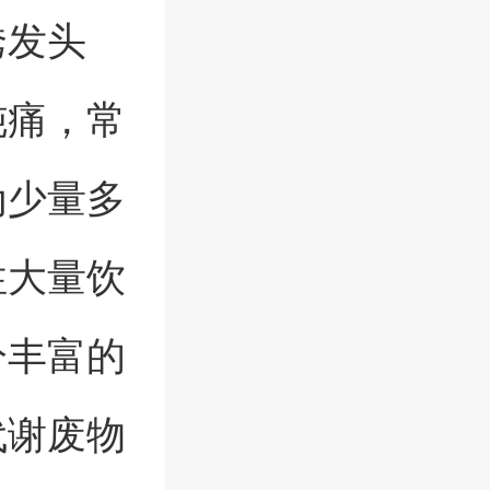
诱发头
钝痛，常
为少量多
性大量饮
分丰富的
代谢废物