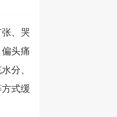
扩张、哭
、偏头痛
充水分、
等方式缓