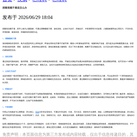
想睡觉睡不着该怎么办
发布于 2026/06/29 18:04
想睡觉但睡不着，医学上称为入睡困难，可通过调整睡眠习惯、放松训练、认知行为治疗、药物治疗、中医调理等方式改善。入睡困难通常由心理压力、不良作息、
环境因素、躯体疾病、药物影响等原因引起。
1、调整睡眠习惯
保持规律的作息时间，每天在固定时间上床和起床，即使在周末也尽量不打破节律。睡前1小时避免使用手机、电脑等电子设备，因为蓝光会抑制褪黑素分泌。卧室
环境应保持安静、黑暗、温度适宜，床垫和枕头要舒适。避免在睡前摄入咖啡因、尼古丁和大量酒精，晚餐不宜过饱或过饥。白天适当进行有氧运动，但睡前3小时
内避免剧烈活动。
2、放松训练
通过渐进式肌肉放松、腹式呼吸、冥想或正念练习来降低身体紧张度。例如，平躺后从脚趾开始逐步收紧再放松全身肌肉群，配合缓慢深呼吸。也可尝试4-7-8呼吸
法：用鼻子吸气4秒，屏气7秒，用嘴呼气8秒，重复几次。这些方法能帮助神经系统从兴奋状态切换到平静状态，从而诱导睡意。
3、认知行为治疗
这是失眠的一线非药物治疗方法，核心是改变对睡眠的错误认知和行为。例如，不要强迫自己入睡，如果躺下20分钟仍无法入睡，可以起床到另一个房间做放松活
动，等有困意再回床。限制卧床时间，减少在床上进行与睡眠无关的活动，如看手机、吃东西。通过睡眠日记记录睡眠效率，逐步调整在床时间，重建床与睡眠的正
向关联。
4、药物治疗
当非药物方法效果不佳时，可在医生指导下短期使用助眠药物。常用的药物包括艾司唑仑片、右佐匹克隆片、褪黑素缓释片。艾司唑仑片属于苯二氮䓬类，能缩短入
睡时间并减少夜间觉醒；右佐匹克隆片属于非苯二氮䓬类，起效快、半衰期短，适合入睡困难；褪黑素缓释片适用于生物钟紊乱导致的失眠。所有药物均需严格遵医
嘱使用，不可自行长期服用，以免产生依赖或耐药。
5、中医调理
中医认为失眠多与心脾两虚、肝火扰心、
阴虚
火旺等证型有关。可通过中药汤剂、针灸、耳穴压豆、推拿等方法调理。例如，心脾两虚者可用归脾汤加减，肝火扰心
者可用龙胆泻肝汤加减。针灸常取神门、内关、百会、安眠等穴位。此外，睡前温水泡脚、按摩涌泉穴也有助于安神。建议在专业中医师辨证指导下进行，避免自行
用药。
如果入睡困难持续超过3个月，或伴有白天明显疲劳、注意力不集中、情绪烦躁等症状，建议及时就医，完善多导睡眠监测等检查，排除睡眠呼吸暂停综合征、不宁
腿综合征等器质性疾病。日常生活中，保持乐观心态，避免过度关注睡眠，白天适当接触阳光，晚餐后适度散步，都有助于改善睡眠质量。
免责声明：本页面信息为第三方发布或内容转载，仅出于信息传递目的，其