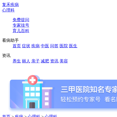
复禾疾病
心理科
免费提问
专家挂号
育儿百科
看病助手
首页
症状
疾病
中医
问答
医院
医生
资讯
养生
丽人
亲子
减肥
资讯
美容
首页
>
疾病
>
心理科
>
心理科