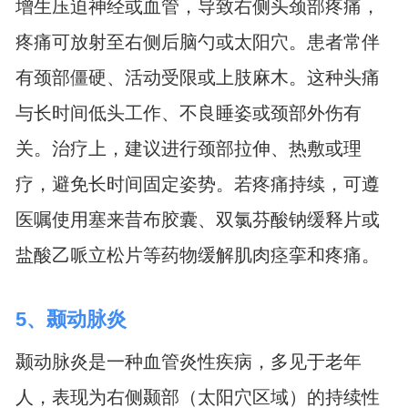
增生压迫神经或血管，导致右侧头颈部疼痛，
疼痛可放射至右侧后脑勺或太阳穴。患者常伴
有颈部僵硬、活动受限或上肢麻木。这种头痛
与长时间低头工作、不良睡姿或颈部外伤有
关。治疗上，建议进行颈部拉伸、热敷或理
疗，避免长时间固定姿势。若疼痛持续，可遵
医嘱使用塞来昔布胶囊、双氯芬酸钠缓释片或
盐酸乙哌立松片等药物缓解肌肉痉挛和疼痛。
5、颞动脉炎
颞动脉炎是一种血管炎性疾病，多见于老年
人，表现为右侧颞部（太阳穴区域）的持续性