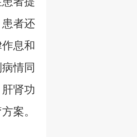
性患者提
，患者还
律作息和
制病情同
、肝肾功
疗方案。