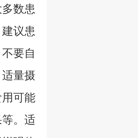
大多数患
。建议患
，不要自
，适量摄
食用可能
果等。适