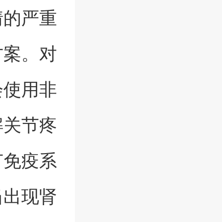
情的严重
方案。对
会使用非
解关节疼
节免疫系
当出现肾