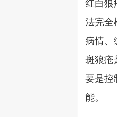
红白狼
法完全
病情、
斑狼疮
要是控
能。