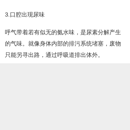
3.口腔出现尿味
呼气带着若有似无的氨水味，是尿素分解产生
的气味。就像身体内部的排污系统堵塞，废物
只能另寻出路，通过呼吸道排出体外。
尿酸高就像埋在肾脏里的定时炸.弹，但它的倒
计时声音很轻。定期检查尿常规和肾功能，控
制动物内脏、海鲜等高嘌呤食物摄入，保持每
日2000毫升饮水习惯，相当于给肾脏安装了一
套净化系统。当身体发出这些异常信号时，别
展开全文
犹豫，及时给肾脏做个全面体检才是明智之