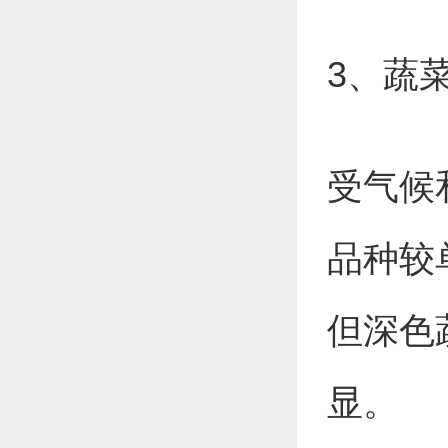
3、蔬
受气候
品种较
但深色
显。