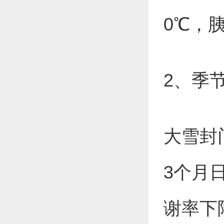
0℃，
2、季
大雪封
3个月
谢率下