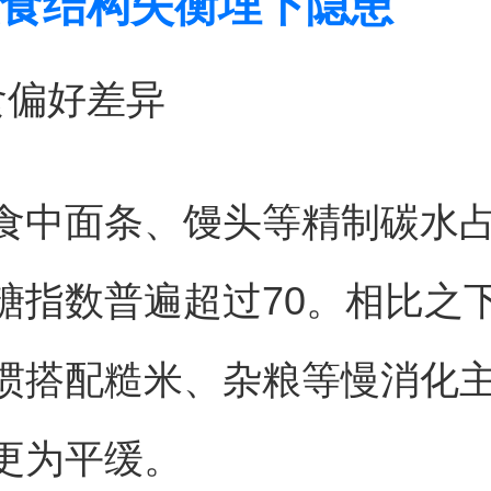
食结构失衡埋下隐患
食偏好差异
食中面条、馒头等精制碳水
糖指数普遍超过70。相比之
惯搭配糙米、杂粮等慢消化
更为平缓。