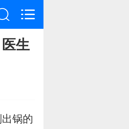
？医生
刚出锅的