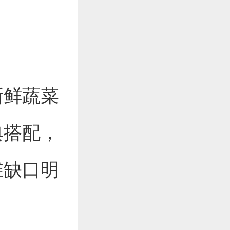
新鲜蔬菜
典搭配，
维缺口明