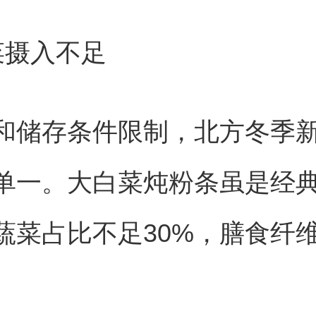
菜摄入不足
和储存条件限制，北方冬季
单一。大白菜炖粉条虽是经
蔬菜占比不足30%，膳食纤