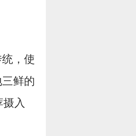
传统，使
地三鲜的
荐摄入