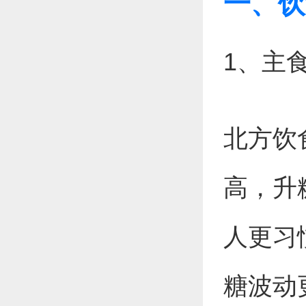
一、饮
1、主
北方饮
高，升
人更习
糖波动