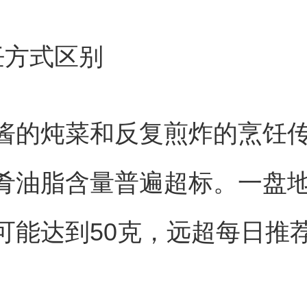
饪方式区别
酱的炖菜和反复煎炸的烹饪
肴油脂含量普遍超标。一盘
可能达到50克，远超每日推