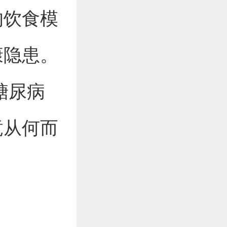
的饮食模
康隐患。
糖尿病
竟从何而