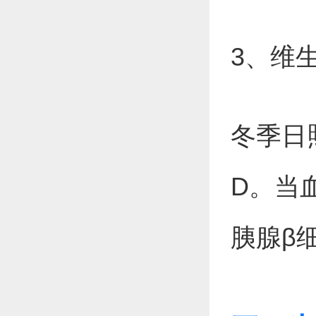
3、维
冬季日
D。当血
胰腺β