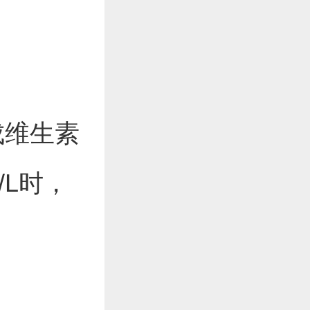
成维生素
/L时，