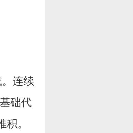
减。连续
致基础代
堆积。