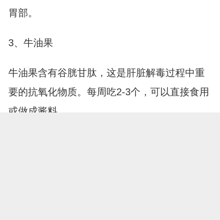
胃部。
3、牛油果
牛油果含有谷胱甘肽，这是肝脏解毒过程中重
要的抗氧化物质。每周吃2-3个，可以直接食用
或做成酱料。
养护肝脏是个长期过程，需要坚持健康的饮食
习惯。除了多吃上述食物外，还要注意充足睡
眠、适度运动和保持好心情。肝脏健康了，自
展开全文
然会有好气色和好身材，从内而外散发健康
美。