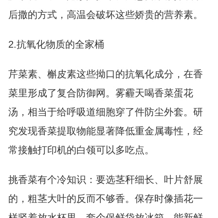
后撒的方式，高温会破坏这些娇贵的营养素。
2.抗氧化物质的全家桶
芹菜素、槲皮素这些拗口的抗氧化成分，在香
菜里形成了复合防御网。雾霾天喝香菜蛋花
汤，相当于给呼吸道细胞穿了件防尘外套。研
究发现香菜提取物能显著降低重金属毒性，经
常接触打印机的白领可以多吃点。
挑香菜有个冷知识：要选茎秆细长、叶片舒展
的，粗茎大叶的反而不够香。保存时像插花一
样竖着放水杯里，套个保鲜袋放冰箱，能新鲜