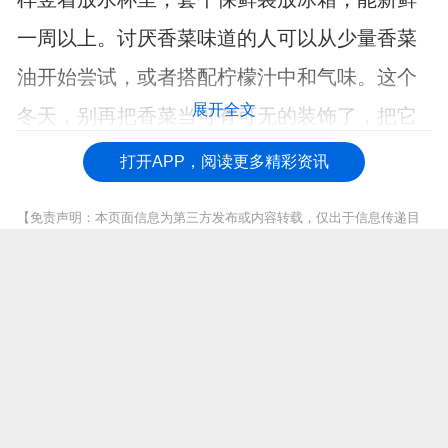
一周以上。讨厌香菜味道的人可以从少量香菜
油开始尝试，或者搭配柠檬汁中和气味。这个
展开全文
冬天，别再把香菜当可有可无的装饰了，把它
吃进肚子里才是正.经事。
打开APP，阅读更多精彩资讯
【免责声明：本页面信息为第三方发布或内容转载，仅出于信息传递目
的，其作者观点、内容描述及原创度、真实性、完整性、时效性本平台
不作任何保证或承诺，涉及用药、治疗等问题需谨遵医嘱！请读者仅作
参考，并自行核实相关内容。如有作品内容、知识产权或其它问题，请
发邮件至suggest@fh21.com及时联系我们处理！】
上一篇 :
新生儿脸上湿疹什么原因引起 新生儿脸上湿疹注意四原因
下一篇 :
老年人突然又吐又晕怎么回事
推荐阅读