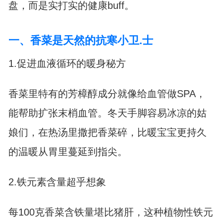
盘，而是实打实的健康buff。
一、香菜是天然的抗寒小卫.士
1.促进血液循环的暖身秘方
香菜里特有的芳樟醇成分就像给血管做SPA，
能帮助扩张末梢血管。冬天手脚容易冰凉的姑
娘们，在热汤里撒把香菜碎，比暖宝宝更持久
的温暖从胃里蔓延到指尖。
2.铁元素含量超乎想象
每100克香菜含铁量堪比猪肝，这种植物性铁元