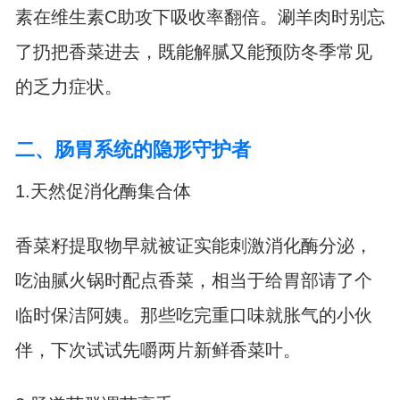
素在维生素C助攻下吸收率翻倍。涮羊肉时别忘
了扔把香菜进去，既能解腻又能预防冬季常见
的乏力症状。
二、肠胃系统的隐形守护者
1.天然促消化酶集合体
香菜籽提取物早就被证实能刺激消化酶分泌，
吃油腻火锅时配点香菜，相当于给胃部请了个
临时保洁阿姨。那些吃完重口味就胀气的小伙
伴，下次试试先嚼两片新鲜香菜叶。