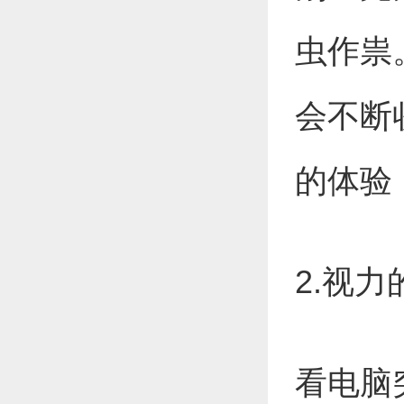
虫作祟
会不断
的体验
2.视
看电脑