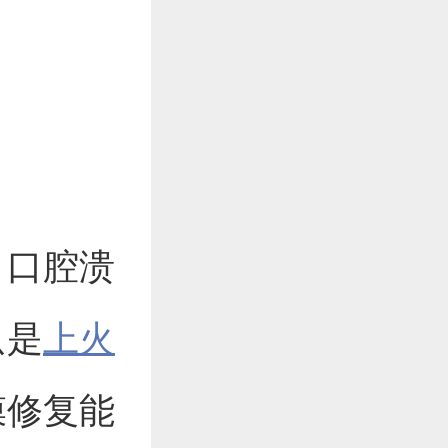
，口腔溃
只是
上火
膜修复能