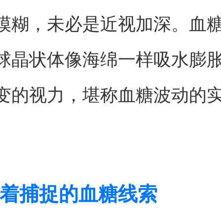
模糊，未必是近视加深。血
球晶状体像海绵一样吸水膨
变的视力，堪称血糖波动的
着捕捉的血糖线索