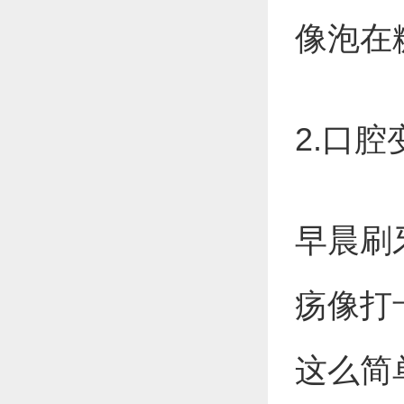
像泡在
2.口
早晨刷
疡像打
这么简