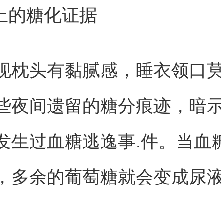
单上的糖化证据
现枕头有黏腻感，睡衣领口
些夜间遗留的糖分痕迹，暗
发生过血糖逃逸事.件。当血
，多余的葡萄糖就会变成尿
。