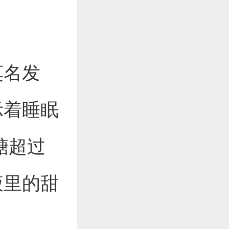
莫名发
示着睡眠
糖超过
液里的甜