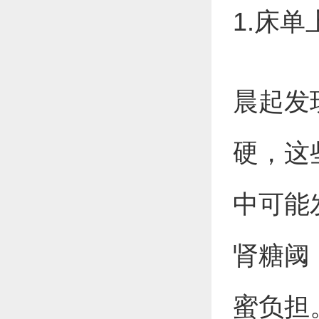
1.床
晨起发
硬，这
中可能
肾糖阈
蜜负担