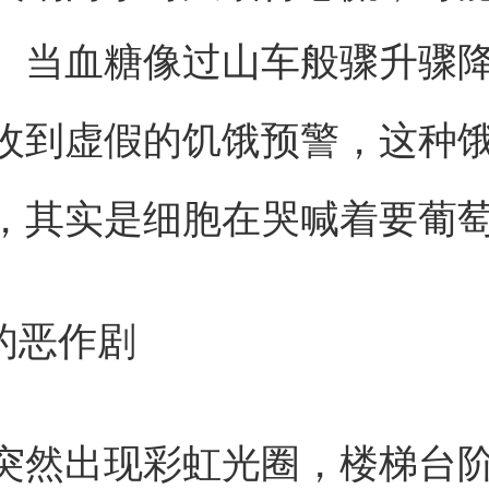
。当血糖像过山车般骤升骤
收到虚假的饥饿预警，这种
，其实是细胞在哭喊着要葡
力的恶作剧
突然出现彩虹光圈，楼梯台