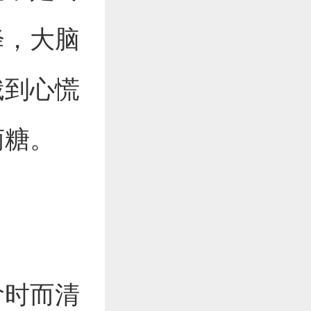
降，大脑
饿到心慌
萄糖。
阶时而清