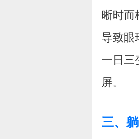
晰时而
导致眼
一日三
屏。
三、躺