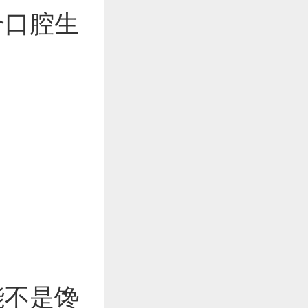
个口腔生
能不是馋