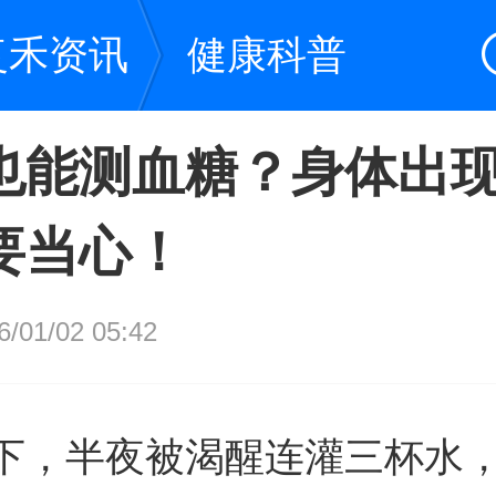
复禾资讯
健康科普
也能测血糖？身体出
要当心！
01/02 05:42
下，半夜被渴醒连灌三杯水