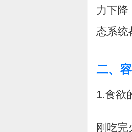
力下降
态系统
二、容
1.食
刚吃完