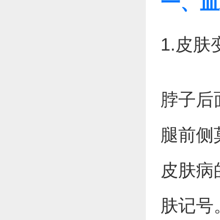
一、血
1.皮
脖子后
腿前侧
皮肤病
肤记号