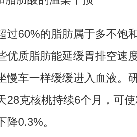
超过60%的脂肪属于多不饱
些优质脂肪能延缓胃排空速
坐慢车一样缓缓进入血液。
天28克核桃持续6个月，可
降0.3%。