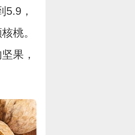
5.9，
颗核桃。
的坚果，