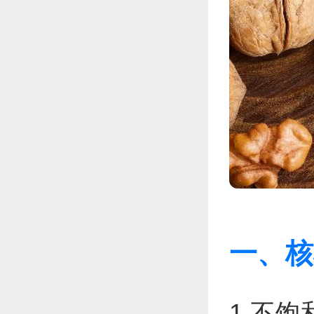
一、核
1.不