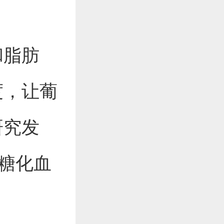
和脂肪
度，让葡
研究发
使糖化血