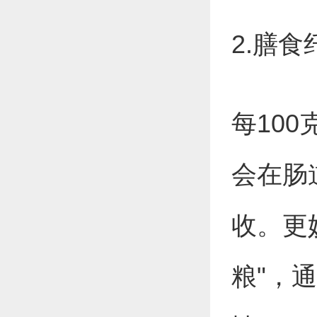
2.膳
每10
会在肠
收。更
粮"，