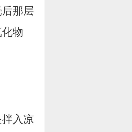
壳后那层
氧化物
是拌入凉