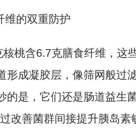
食纤维的双重防护
0克核桃含6.7克膳食纤维，这
道形成凝胶层，像筛网般过
妙的是，它们还是肠道益生菌
通过改善菌群间接提升胰岛素