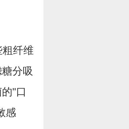
些粗纤维
滤糖分吸
的"口
敏感