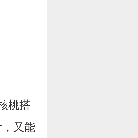
颗核桃搭
食，又能