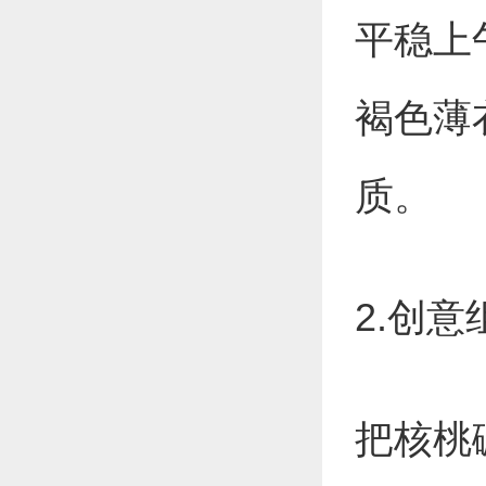
平稳上
褐色薄
质。
2.创
把核桃