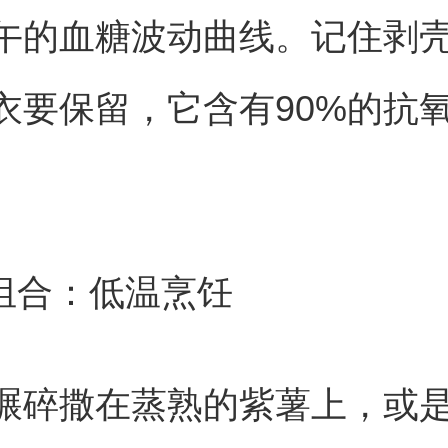
午的血糖波动曲线。记住剥
衣要保留，它含有90%的抗
意组合：低温烹饪
碾碎撒在蒸熟的紫薯上，或