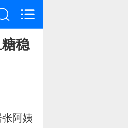
血糖稳
居张阿姨