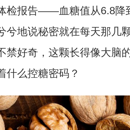
体检报告——血糖值从6.8降到
兮兮地说秘密就在每天那几
不禁好奇，这颗长得像大脑
着什么控糖密码？