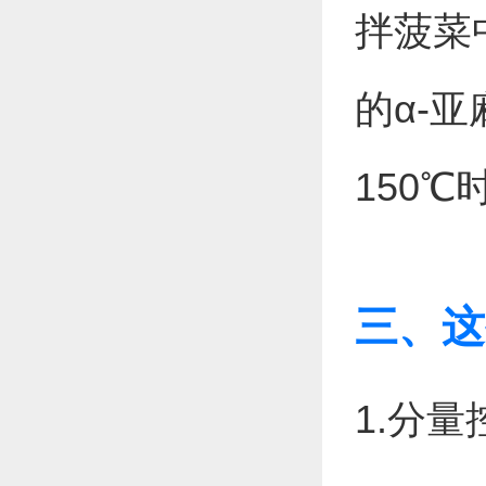
拌菠菜
的α-
150
三、这
1.分