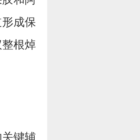
道形成保
议整根焯
的关键辅