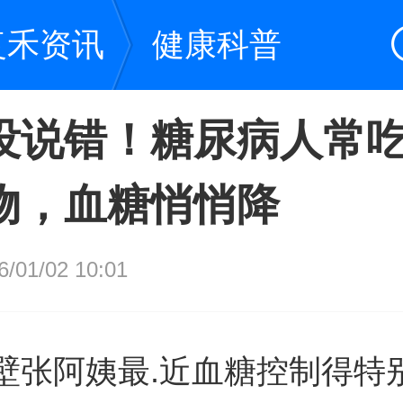
复禾资讯
健康科普
没说错！糖尿病人常
物，血糖悄悄降
01/02 10:01
壁张阿姨最.近血糖控制得特