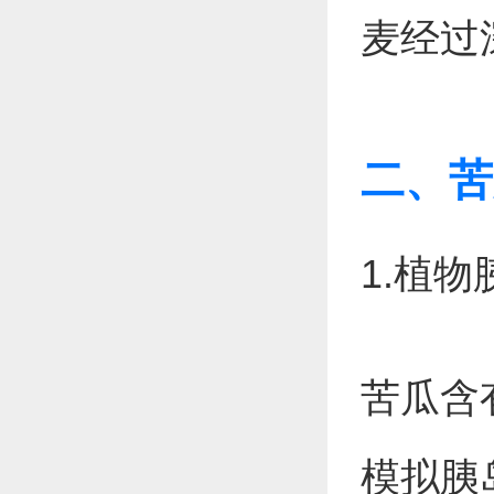
麦经过
二、苦
1.植
苦瓜含
模拟胰