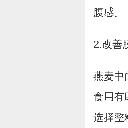
腹感。
2.改
燕麦中
食用有
选择整