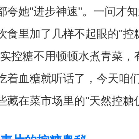
都夸她"进步神速"。一问才
饮食里加了几样不起眼的"控
其实控糖不用顿顿水煮青菜，
吃着血糖就听话了，今天咱
些藏在菜市场里的"天然控糖