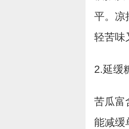
平。凉
轻苦味
2.延
苦瓜富
能减缓