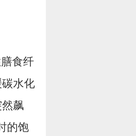
性膳食纤
缓碳水化
突然飙
时的饱