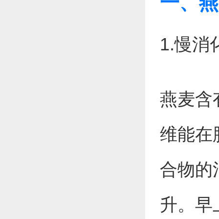
一、燕
1.慢
燕麦含
维能在
合物的
升。早