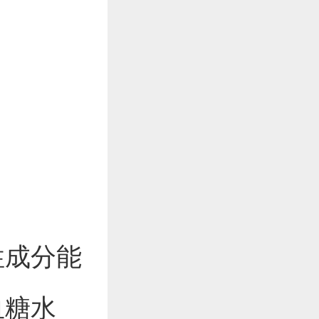
。
性成分能
血糖水