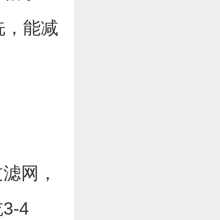
洗，能减
过滤网，
-4