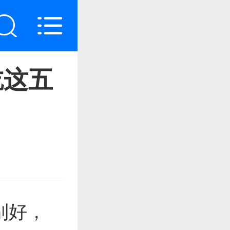
吃这五
别好，