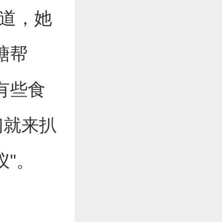
知道，她
糖帮
有些食
们就来扒
仪"。