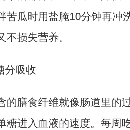
拌苦瓜时用盐腌10分钟再冲
又不损失营养。
缓糖分吸收
含的膳食纤维就像肠道里的
单糖进入血液的速度。每周吃3