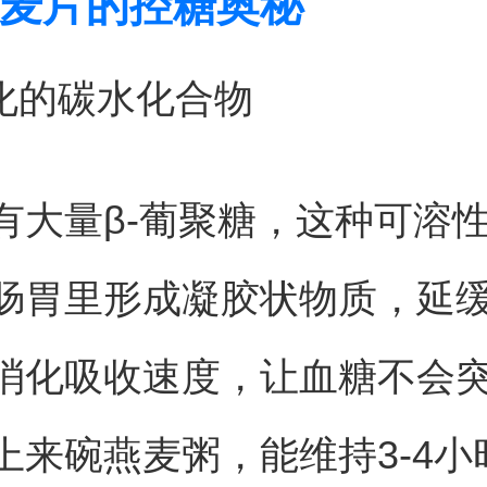
麦片的控糖奥秘
消化的碳水化合物
有大量β-葡聚糖，这种可溶
肠胃里形成凝胶状物质，延
消化吸收速度，让血糖不会
上来碗燕麦粥，能维持3-4小