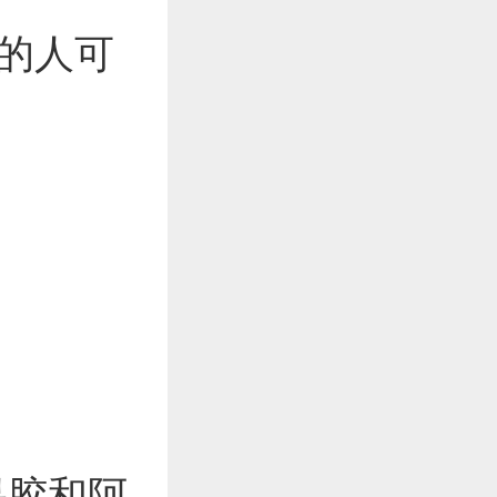
寒的人可
果胶和阿