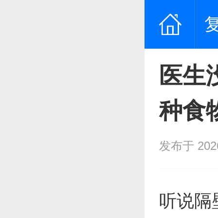
医生
种食
发布于 2026/
听说隔