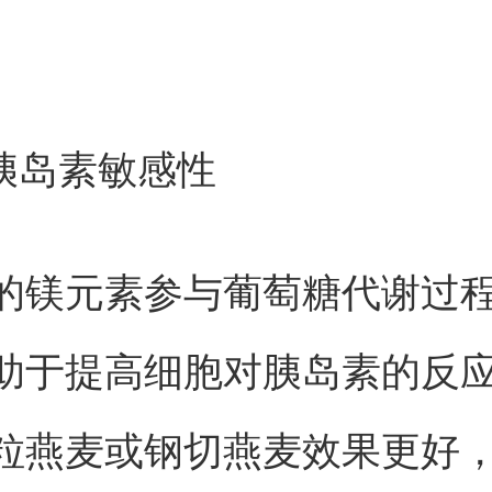
善胰岛素敏感性
的镁元素参与葡萄糖代谢过
助于提高细胞对胰岛素的反
粒燕麦或钢切燕麦效果更好