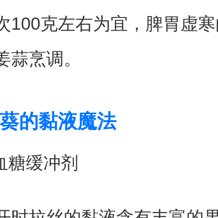
次100克左右为宜，脾胃虚
姜蒜烹调。
葵的黏液魔法
然血糖缓冲剂
开时拉丝的黏液含有丰富的