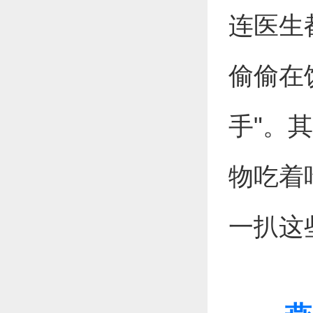
连医生
偷偷在
手"。
物吃着
一扒这