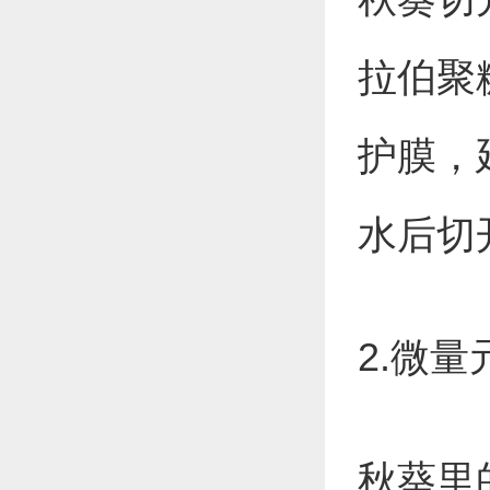
拉伯聚
护膜，
水后切
2.微
秋葵里