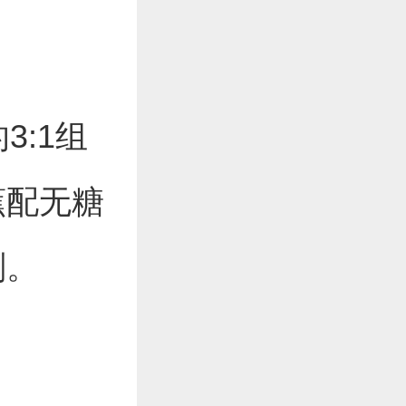
3:1组
蕉配无糖
剂。