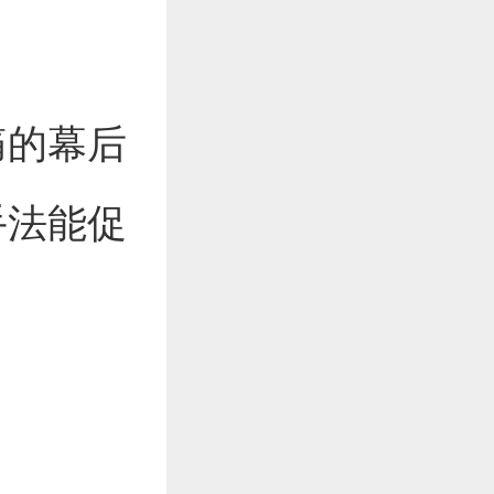
痛的幕后
手法能促