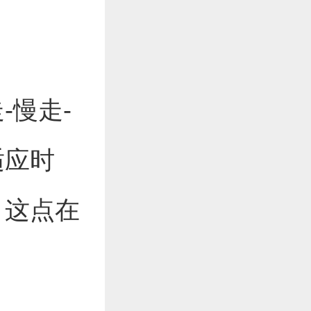
-慢走-
适应时
，这点在