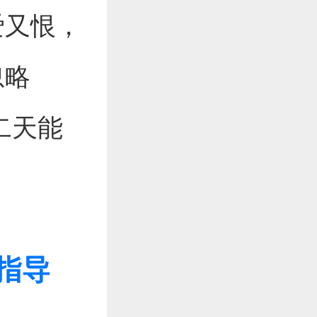
爱又恨，
忽略
二天能
指导