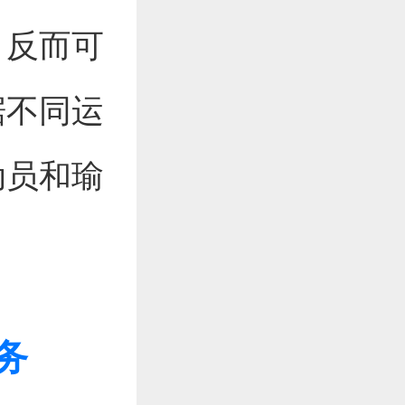
，反而可
据不同运
动员和瑜
务