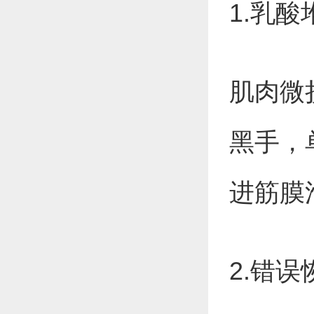
1.乳
肌肉微
黑手，
进筋膜
2.错