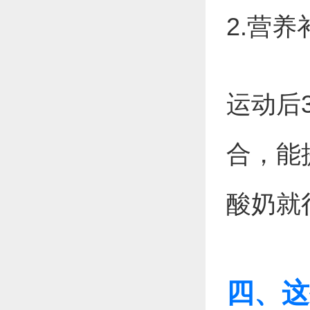
2.营
运动后
合，能
酸奶就
四、这