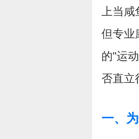
上当咸
但专业
的"运
否直立
一、为