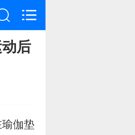
运动后
在瑜伽垫