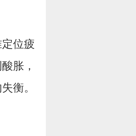
准定位疲
侧酸胀，
的失衡。