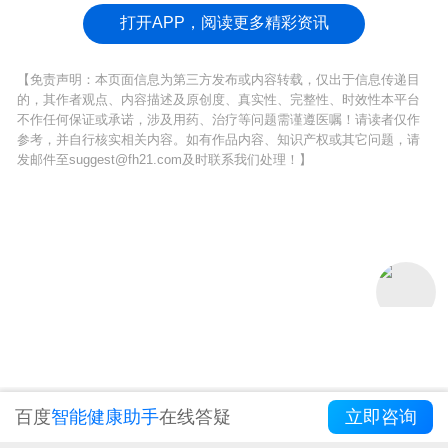
才能从根本上杜绝它们的出现。
打开APP，阅读更多精彩资讯
【免责声明：本页面信息为第三方发布或内容转载，仅出于信息传递目
的，其作者观点、内容描述及原创度、真实性、完整性、时效性本平台
不作任何保证或承诺，涉及用药、治疗等问题需谨遵医嘱！请读者仅作
参考，并自行核实相关内容。如有作品内容、知识产权或其它问题，请
发邮件至suggest@fh21.com及时联系我们处理！】
上一篇 :
胸膜炎可以自愈吗
百度
智能健康助手
在线答疑
立即咨询
下一篇 :
龟头胀痛是什么原因造成的