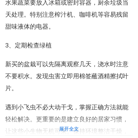
水果蔬菜要放入冰箱或密封容器，厨余垃圾当
天处理。特别注意榨汁机、咖啡机等容易残留
甜味液体的电器。
3、定期检查绿植
新买的盆栽可以先隔离观察几天，浇水时注意
不要积水。发现虫害立即用棉签蘸酒精擦拭叶
片。
遇到小飞虫不必大动干戈，掌握正确方法就能
轻松解决。更重要的是建立良好的居家习惯，
展开全文
让这些小生物无机可乘。保持环境整洁干燥，