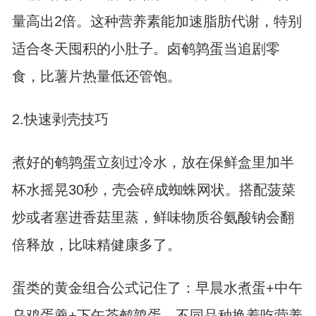
量高出2倍。这种营养素能加速脂肪代谢，特别
适合冬天囤积的小肚子。卤鹌鹑蛋当追剧零
食，比薯片热量低还管饱。
2.快速剥壳技巧
煮好的鹌鹑蛋立刻过冷水，放在保鲜盒里加半
杯水摇晃30秒，壳会碎成蜘蛛网状。搭配菠菜
炒或者塞进香菇里蒸，鲜味物质谷氨酸钠会翻
倍释放，比味精健康多了。
蛋类的黄金组合公式记住了：早晨水煮蛋+中午
乌鸡蛋羹+下午茶鹌鹑蛋，不同品种换着吃营养