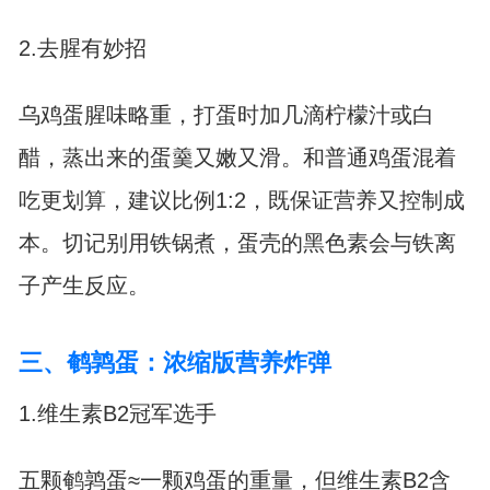
2.去腥有妙招
乌鸡蛋腥味略重，打蛋时加几滴柠檬汁或白
醋，蒸出来的蛋羹又嫩又滑。和普通鸡蛋混着
吃更划算，建议比例1:2，既保证营养又控制成
本。切记别用铁锅煮，蛋壳的黑色素会与铁离
子产生反应。
三、鹌鹑蛋：浓缩版营养炸弹
1.维生素B2冠军选手
五颗鹌鹑蛋≈一颗鸡蛋的重量，但维生素B2含