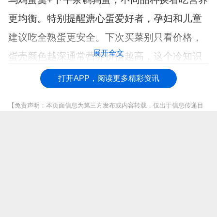
更均衡。特别提醒溏心蛋爱好者，孕妇和儿童
建议吃全熟蛋更安全。下次买菜别只看价格，
展开全文
蛋壳颜色越深通常营养价值越高，这个冷知识
够你在菜场凡尔赛了。
打开APP，阅读更多精彩资讯
【免责声明：本页面信息为第三方发布或内容转载，仅出于信息传递目
的，其作者观点、内容描述及原创度、真实性、完整性、时效性本平台
不作任何保证或承诺，涉及用药、治疗等问题需谨遵医嘱！请读者仅作
参考，并自行核实相关内容。如有作品内容、知识产权或其它问题，请
发邮件至suggest@fh21.com及时联系我们处理！】
上一篇 :
冬季吃猪油，对身体有益还是有害？看看专家怎么说
下一篇 :
医生提醒：患慢性肝病的人，可以出门散散步，也不要多做这4件事
推荐阅读