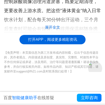
控制尿酸就像治理河道淤塞，既要定期清理，
更要改善上游水质。把这些"液体黄金"纳入日常
饮水计划，配合每天30分钟出汗运动，三个月
展开全文
后复查时可能会有惊喜。记得用保温杯随身携
带，让每一口水都喝得明明白白。
打开APP，阅读更多精彩资讯
【免责声明：本页面信息为第三方发布或内容转载，仅出于信息传递目
的，其作者观点、内容描述及原创度、真实性、完整性、时效性本平台
不作任何保证或承诺，涉及用药、治疗等问题需谨遵医嘱！请读者仅作
参考，并自行核实相关内容。如有作品内容、知识产权或其它问题，请
发邮件至suggest@fh21.com及时联系我们处理！】
百度
智能健康助手
在线答疑
立即咨询