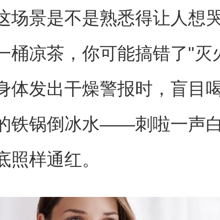
这场景是不是熟悉得让人想
一桶凉茶，你可能搞错了"灭
身体发出干燥警报时，盲目
的铁锅倒冰水——刺啦一声
底照样通红。