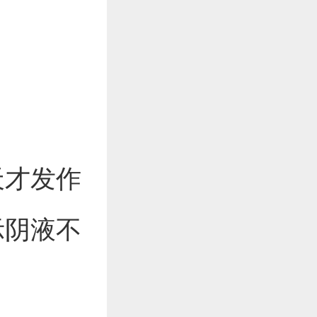
天才发作
示阴液不