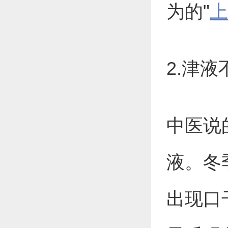
为的"
上
2.津
中医说
液。冬
出现口