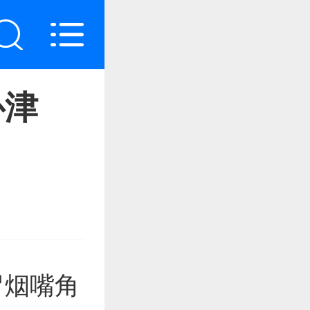
补津
冒烟嘴角