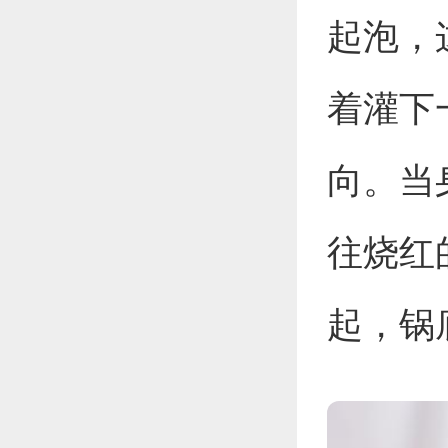
起泡，
着灌下
向。当
往烧红
起，锅