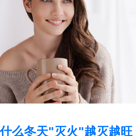
什么冬天"灭火"越灭越旺