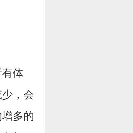
所有体
减少，会
物增多的