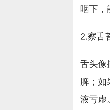
咽下，
2.察舌
舌头像
脾；如
液亏虚