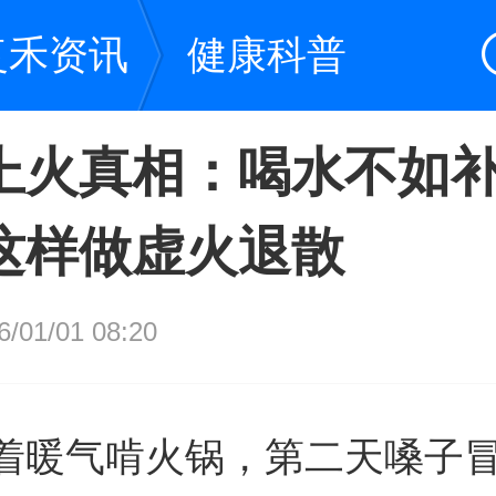
复禾资讯
健康科普
上火真相：喝水不如
这样做虚火退散
01/01 08:20
着暖气啃火锅，第二天嗓子