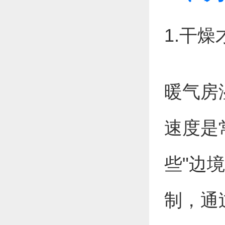
1.干
暖气房
速度是
些"边
制，通