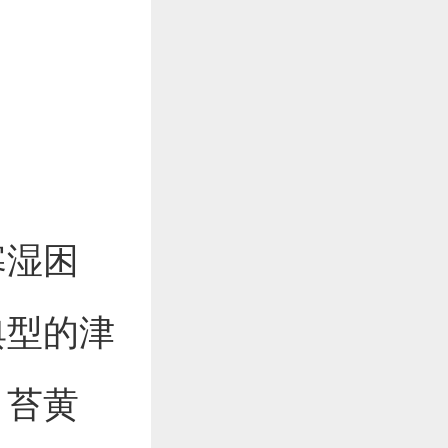
寒湿困
典型的津
、苔黄