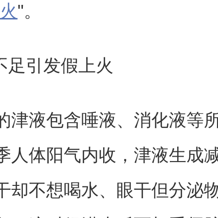
火
"。
液不足引发假上火
的津液包含唾液、消化液等
季人体阳气内收，津液生成
干却不想喝水、眼干但分泌