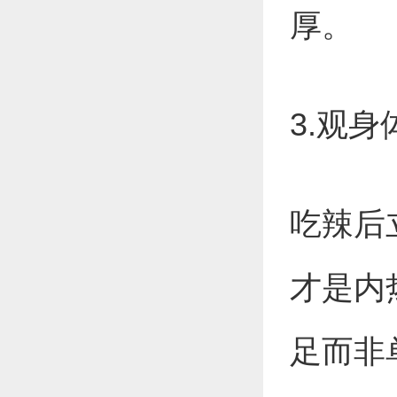
厚。
3.观身
吃辣后
才是内
足而非