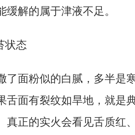
能缓解的属于津液不足。
苔状态
撒了面粉似的白腻，多半是
果舌面有裂纹如旱地，就是
。真正的实火会看见舌质红