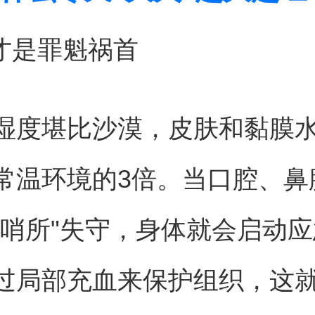
燥才是罪魁祸首
湿度堪比沙漠，皮肤和黏膜
常温环境的3倍。当口腔、鼻
境哨所"失守，身体就会启动
过局部充血来保护组织，这