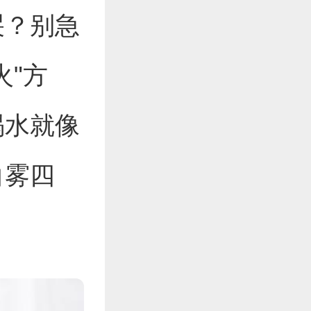
哭？别急
火"方
喝水就像
白雾四