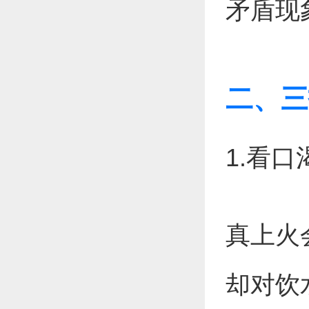
矛盾现
二、三
1.看口
真上火
却对饮