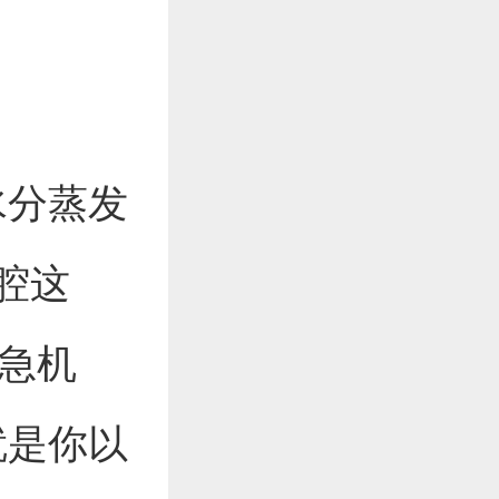
水分蒸发
腔这
应急机
就是你以