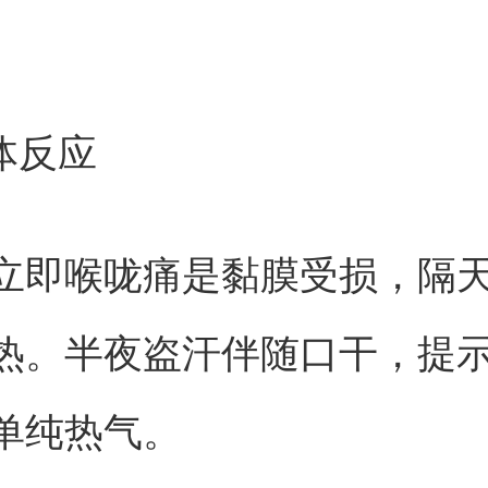
体反应
立即喉咙痛是黏膜受损，隔
热。半夜盗汗伴随口干，提
单纯热气。