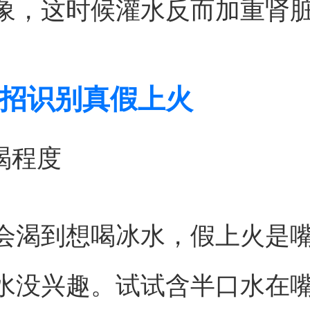
象，这时候灌水反而加重肾
招识别真假上火
渴程度
会渴到想喝冰水，假上火是
水没兴趣。试试含半口水在