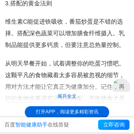
3.搭配的黄金法则
维生素C能促进铁吸收，番茄炒蛋是不错的选
择。搭配深色蔬菜可以增加膳食纤维摄入。乳
制品能提供更多钙质，但要注意总热量控制。
从明天早餐开始，试着调整你的吃蛋习惯吧。
这颗平凡的食物藏着太多容易被忽视的细节，
用对方法才能让它真正为健康加分。记住，再
展开全文
好的食物也要讲究适量和搭配，平衡膳食才是
王道。
打开APP，阅读更多精彩资讯
百度
智能健康助手
在线答疑
立即咨询
【免责声明：本页面信息为第三方发布或内容转载，仅出于信息传递目