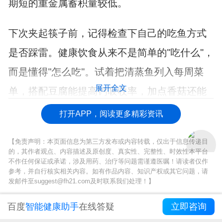
期短的重金属蓄积量较低。
下次夹起筷子前，记得检查下自己的吃鱼方式
是否踩雷。健康饮食从来不是简单的"吃什么"，
而是懂得"怎么吃"。试着把清蒸鱼列入每周菜
展开全文
单，搭配豆腐能提高钙吸收率，加点香菇还能
增强鲜味，这才是冬天最聪明的吃鱼姿势。
打开APP，阅读更多精彩资讯
【免责声明：本页面信息为第三方发布或内容转载，仅出于信息传递目
的，其作者观点、内容描述及原创度、真实性、完整性、时效性本平台
不作任何保证或承诺，涉及用药、治疗等问题需谨遵医嘱！请读者仅作
参考，并自行核实相关内容。如有作品内容、知识产权或其它问题，请
发邮件至suggest@fh21.com及时联系我们处理！】
百度
智能健康助手
在线答疑
立即咨询