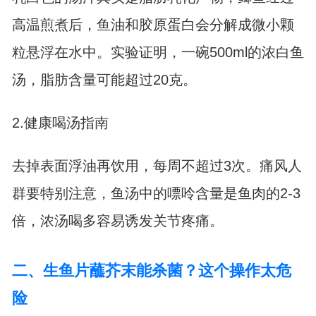
高温煎煮后，鱼油和胶原蛋白会分解成微小颗
粒悬浮在水中。实验证明，一碗500ml的浓白鱼
汤，脂肪含量可能超过20克。
2.健康喝汤指南
去掉表面浮油再饮用，每周不超过3次。痛风人
群要特别注意，鱼汤中的嘌呤含量是鱼肉的2-3
倍，浓汤喝多容易诱发关节疼痛。
二、生鱼片蘸芥末能杀菌？这个操作太危
险