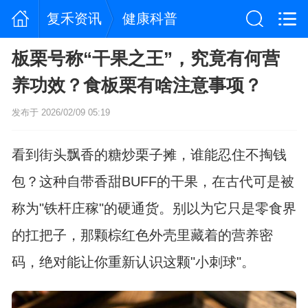
复禾资讯
健康科普
板栗号称“干果之王”，究竟有何营
养功效？食板栗有啥注意事项？
发布于 2026/02/09 05:19
看到街头飘香的糖炒栗子摊，谁能忍住不掏钱
包？这种自带香甜BUFF的干果，在古代可是被
称为"铁杆庄稼"的硬通货。别以为它只是零食界
的扛把子，那颗棕红色外壳里藏着的营养密
码，绝对能让你重新认识这颗"小刺球"。