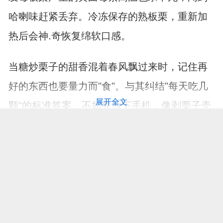
哈喇味赶紧丢弃。冷冻保存的熟板栗，重新加
热后会神.奇恢复绵软口感。
当糖炒栗子的甜香混着春风飘过来时，记住再
好的东西也要量力而"食"。与其纠结"每天吃几
展开全文
颗"的标准答案，不如先放下手机，像剥栗子壳
那样专注享受当下的美味时光。
打开APP，阅读更多精彩资讯
【免责声明：本页面信息为第三方发布或内容转载，仅出于信息传递目
的，其作者观点、内容描述及原创度、真实性、完整性、时效性本平台
不作任何保证或承诺，涉及用药、治疗等问题需谨遵医嘱！请读者仅作
参考，并自行核实相关内容。如有作品内容、知识产权或其它问题，请
发邮件至suggest@fh21.com及时联系我们处理！】