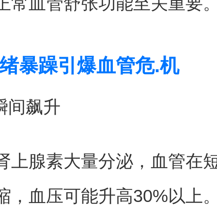
正常血管舒张功能至关重要
绪暴躁引爆血管危.机
压瞬间飙升
肾上腺素大量分泌，血管在
缩，血压可能升高30%以上