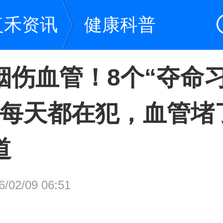
复禾资讯
健康科普
烟伤血管！8个“夺命
你每天都在犯，血管堵
道
02/09 06:51