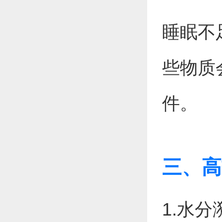
睡眠不
些物质
件。
三、高
1.水分