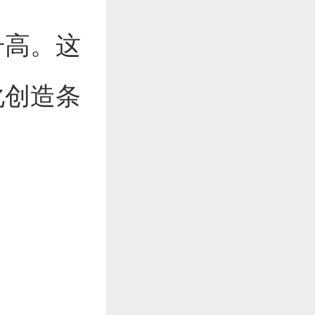
升高。这
化创造条