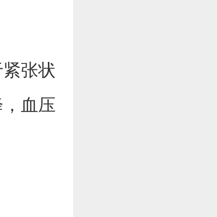
于紧张状
降，血压