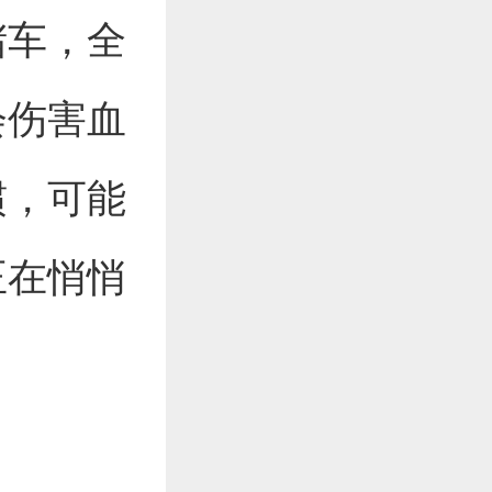
堵车，全
会伤害血
惯，可能
正在悄悄