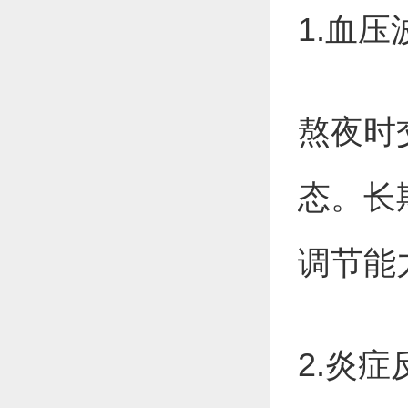
1.血
熬夜时
态。长
调节能
2.炎