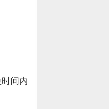
。
短时间内
。