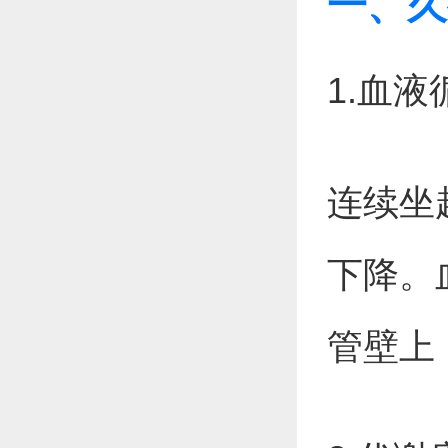
一、久
1.血
连续坐
下降。
管壁上