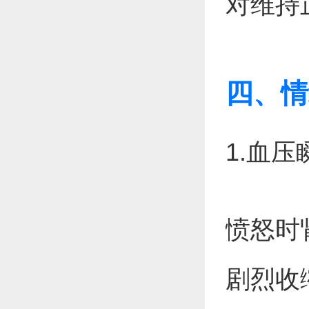
对维持
四、情
1.血
愤怒时
剧烈收