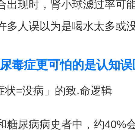
合出现时，肾小球滤过率可
。许多人误以为是喝水太多或
尿毒症更可怕的是认知误
没症状=没病」的致.命逻辑
和糖尿病病史者中，约40%