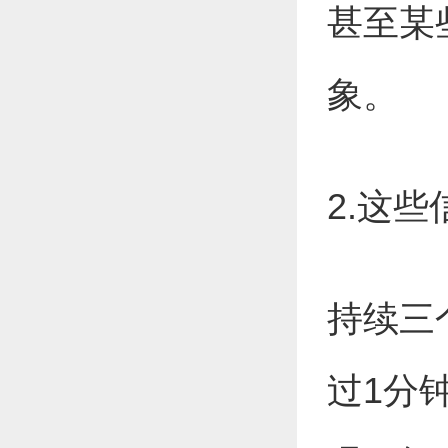
甚至某
象。
2.这
持续三
过1分