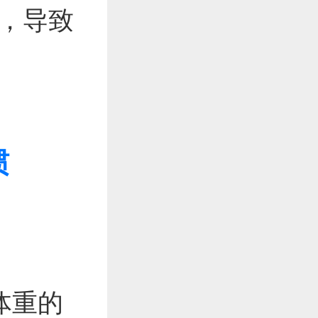
析，导致
惯
体重的