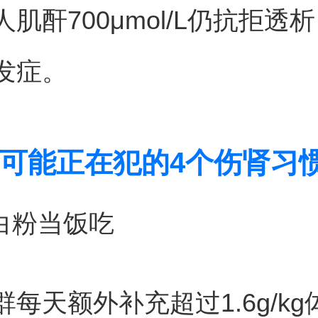
肌酐700μmol/L仍抗拒透
发症。
可能正在犯的4个伤肾习
蛋白粉当饭吃
每天额外补充超过1.6g/kg