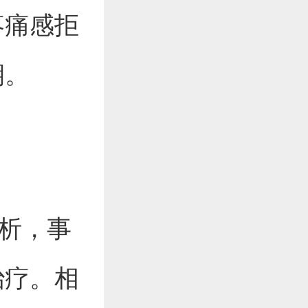
疼痛感拒
期。
透析，事
治疗。相