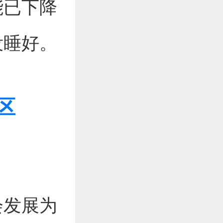
能已下降
没睡好。
区
会发展为