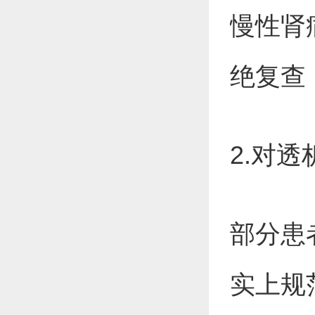
慢性肾
绝复查
2.对
部分患者
实上规