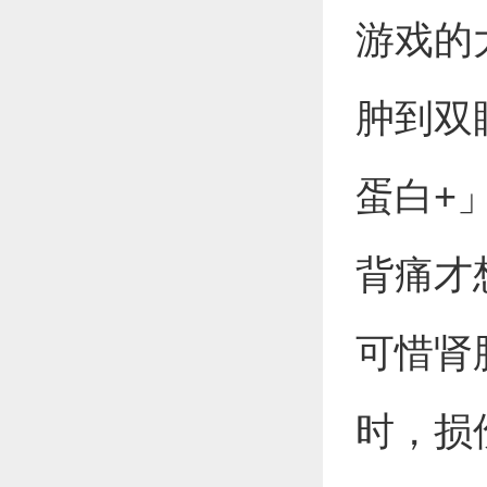
游戏的
肿到双
蛋白+
背痛才
可惜肾
时，损