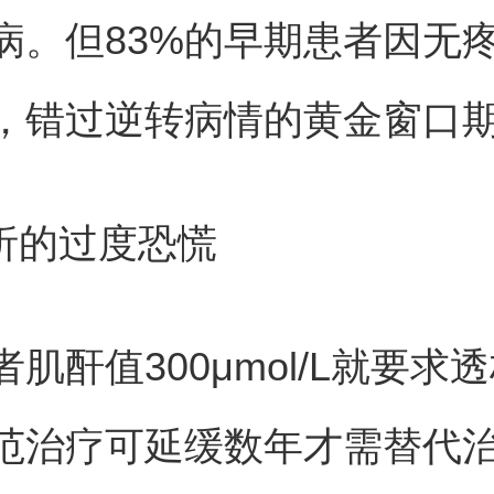
病。但83%的早期患者因无
，错过逆转病情的黄金窗口
透析的过度恐慌
肌酐值300μmol/L就要求
范治疗可延缓数年才需替代