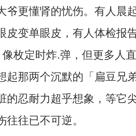
大爷更懂肾的忧伤。有人晨
眼皮变单眼皮，有人体检报
」像枚定时炸.弹，但更多人
想起那两个沉默的「扁豆兄
脏的忍耐力超乎想象，等它
伤往往已不可逆。