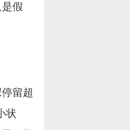
只是假
尿停留超
小状