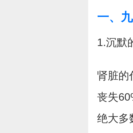
一、九
1.沉
肾脏的
丧失6
绝大多