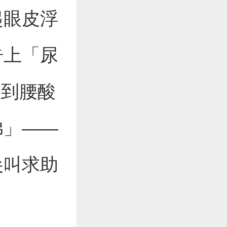
起眼皮浮
告上「尿
直到腰酸
弟」——
尖叫求助