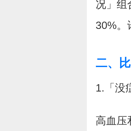
况」组
30%
二、比
1.「
高血压