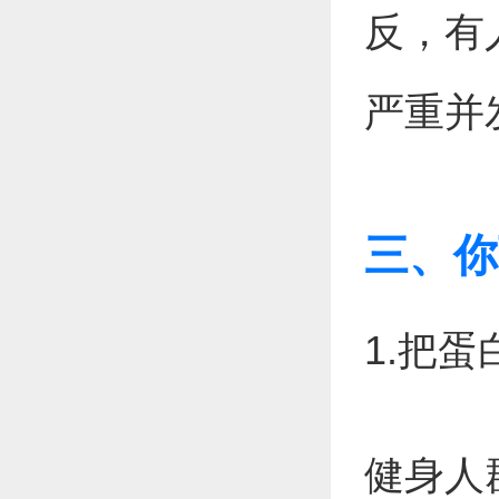
反，有人
严重并
三、你
1.把
健身人群