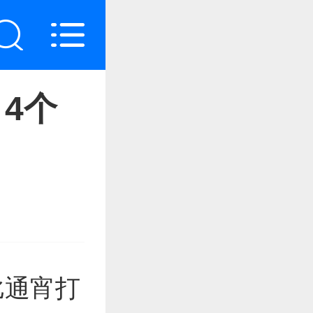
4个
比通宵打