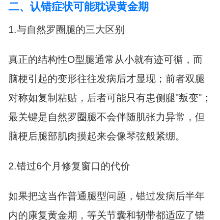
二、认错症状可能耽误黄金期
1.与自然罗圈腿的三大区别
真正的结构性O型腿通常从小就有迹可循，而
脑梗引起的变形往往发病后才显现；前者双腿
对称如复制粘贴，后者可能只有患侧腿"叛变"；
最关键是自然罗圈腿不会伴随肌张力异常，但
脑梗后腿部肌肉摸起来会像琴弦般紧绷。
2.错过6个月修复窗口的代价
如果把这当作普通腿型问题，错过发病后半年
内的康复黄金期，等关节囊和韧带都适应了错