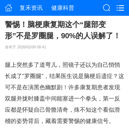
复禾资讯
健康科普
警惕！脑梗康复期这个“腿部变
形”不是罗圈腿，90%的人误解了！
发布于 2026/02/09 08:41
腿上突然多了道弯儿，照镜子还以为自己悄悄
长成了"罗圈腿"，结果医生说是脑梗后遗症？这
可不是在演黑色幽默剧！许多康复期患者发现
双腿并拢时膝盖中间能塞进一个拳头，第一反
应都是怀疑自己骨骼清奇，殊不知这个看似滑
稽的姿势背后，藏着需要警惕的健康信号。