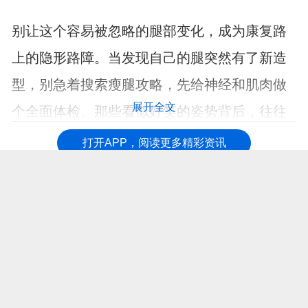
别让这个容易被忽略的腿部变化，成为康复路
上的隐形路障。当发现自己的腿突然有了新造
型，别急着搜索瘦腿攻略，先给神经和肌肉做
展开全文
个全面体检。那些看似好笑的姿势背后，往往
是身体发出的加密求助信号。
打开APP，阅读更多精彩资讯
【免责声明：本页面信息为第三方发布或内容转载，仅出于信息传递目
的，其作者观点、内容描述及原创度、真实性、完整性、时效性本平台
不作任何保证或承诺，涉及用药、治疗等问题需谨遵医嘱！请读者仅作
参考，并自行核实相关内容。如有作品内容、知识产权或其它问题，请
发邮件至suggest@fh21.com及时联系我们处理！】