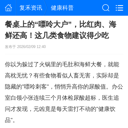
复禾资讯
健康科普
餐桌上的“嘌呤大户”，比红肉、海
鲜还高！这几类食物建议得少吃
发布于 2026/02/09 12:40
你以为躲过了火锅里的毛肚和海鲜大餐，就能
高枕无忧？有些食物看似人畜无害，实际却是
隐藏的"嘌呤刺客"，悄悄升高你的尿酸值。办公
室白领小张连续三个月体检尿酸超标，医生追
问才发现，元凶竟是每天雷打不动的"健康饮
品"。