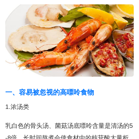
一、容易被忽视的高嘌呤食物
1.浓汤类
乳白色的骨头汤、菌菇汤底嘌呤含量是清汤的5
-8倍，长时间熬煮会使食材中的核苷酸大量析