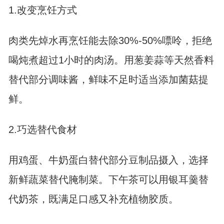
1.改变烹饪方式
肉类先焯水再烹饪能去除30%-50%嘌呤，拒绝
喝炖煮超过1小时的肉汤。用葱姜蒜等天然香料
替代部分调味酱，鲜味不足时适当添加菌菇提
鲜。
2.巧选替代食材
用鸡蛋、牛奶蛋白替代部分豆制品摄入，选择
新鲜蔬菜替代腌制菜。下午茶可以用银耳羹替
代奶茶，既满足口感又补充植物胶质。