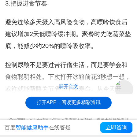
3.把握进食节奏
避免连续多天摄入高风险食物，高嘌呤饮食后
建议增加2天低嘌呤缓冲期。聚餐时先吃蔬菜垫
底，能减少约20%的嘌呤吸收率。
控制尿酸不是要过苦行僧生活，而是要学会和
食物聪明相处。下次打开冰箱前花3秒想一想，
展开全文
或许就能帮膝关节省下十年寿命。从今天开
始，给餐桌做个"嘌呤安检"吧！
打开APP，阅读更多精彩资讯
【免责声明：本页面信息为第三方发布或内容转载，仅出于信息传递目
的，其作者观点、内容描述及原创度、真实性、完整性、时效性本平台
百度
智能健康助手
在线答疑
立即咨询
不作任何保证或承诺，涉及用药、治疗等问题需谨遵医嘱！请读者仅作