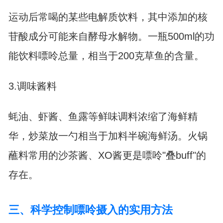
运动后常喝的某些电解质饮料，其中添加的核
苷酸成分可能来自酵母水解物。一瓶500ml的功
能饮料嘌呤总量，相当于200克草鱼的含量。
3.调味酱料
蚝油、虾酱、鱼露等鲜味调料浓缩了海鲜精
华，炒菜放一勺相当于加料半碗海鲜汤。火锅
蘸料常用的沙茶酱、XO酱更是嘌呤"叠buff"的
存在。
三、科学控制嘌呤摄入的实用方法