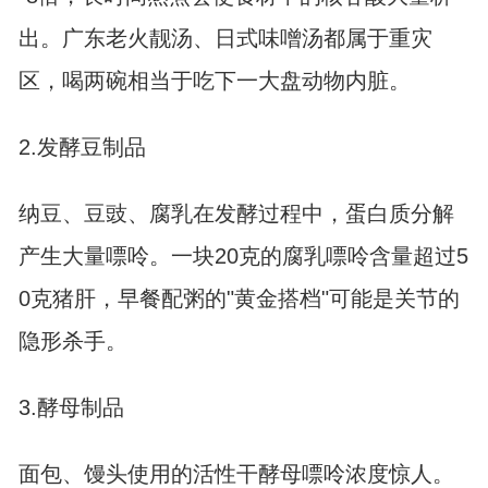
出。广东老火靓汤、日式味噌汤都属于重灾
区，喝两碗相当于吃下一大盘动物内脏。
2.发酵豆制品
纳豆、豆豉、腐乳在发酵过程中，蛋白质分解
产生大量嘌呤。一块20克的腐乳嘌呤含量超过5
0克猪肝，早餐配粥的"黄金搭档"可能是关节的
隐形杀手。
3.酵母制品
面包、馒头使用的活性干酵母嘌呤浓度惊人。