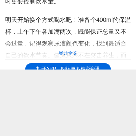
时更要控制饮水量。
明天开始换个方式喝水吧！准备个400ml的保温
杯，上午下午各加满两次，既能保证总量又不
会过量。记得观察尿液颜色变化，找到最适合
展开全文
自己的饮水节奏。健康从来不在突击养生，而
在于这些日常小细节的把握。
打开APP，阅读更多精彩资讯
【免责声明：本页面信息为第三方发布或内容转载，仅出于信息传递目
的，其作者观点、内容描述及原创度、真实性、完整性、时效性本平台
不作任何保证或承诺，涉及用药、治疗等问题需谨遵医嘱！请读者仅作
参考，并自行核实相关内容。如有作品内容、知识产权或其它问题，请
发邮件至suggest@fh21.com及时联系我们处理！】
上一篇 :
过午不食又有发现！北京协和晚饭早于这个时间，抗衰又抗炎
下一篇 :
每次吃面都放醋，半年后体检，医生叹息平时吃的啥？