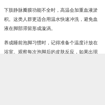
下肢静脉瓣膜功能不全时，高温会加重血液淤
积。这类人群更适合用温水快速冲洗，避免血
液在脚部滞留形成漩涡。
养成睡前泡脚习惯时，记得准备个温度计放在
浴室。观察每次泡脚后的皮肤反应，如果出现
异常红晕或久久不褪的压痕，可能是血管在提
展开全文
醒你需要调整护理方式。健康从来都藏在细节
里，从今晚开始，给双脚更科学的呵护吧。
打开APP，阅读更多精彩资讯
【免责声明：本页面信息为第三方发布或内容转载，仅出于信息传递目
的，其作者观点、内容描述及原创度、真实性、完整性、时效性本平台
不作任何保证或承诺，涉及用药、治疗等问题需谨遵医嘱！请读者仅作