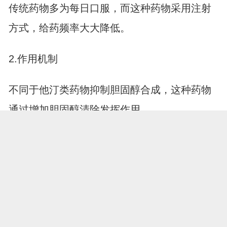
传统药物多为每日口服，而这种药物采用注射
方式，给药频率大大降低。
2.作用机制
不同于他汀类药物抑制胆固醇合成，这种药物
通过增加胆固醇清除发挥作用。
3.适用人群
不是所有人都需要或适合使用这种新型药物，
传统药物对多数患者仍然是首选。
面对这个听起来很"高科技"的降脂新选择，最重