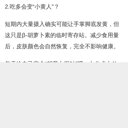
2.吃多会变“小黄人”？
短期内大量摄入确实可能让手掌脚底发黄，但
这只是β-胡萝卜素的临时寄存站。减少食用量
后，皮肤颜色会自然恢复，完全不影响健康。
每天给自己定个“胡萝卜闹钟”吧，办公桌上放一
盒手指胡萝卜，追剧时换成胡萝卜条蘸酱。两
个月后照镜子时，说不定会收获一个连体检报
告都藏不住惊喜的自己。记住，改变健康的从
展开全文
来不是惊天动地的壮举，而是这些不起眼的小
习惯。
打开APP，阅读更多精彩资讯