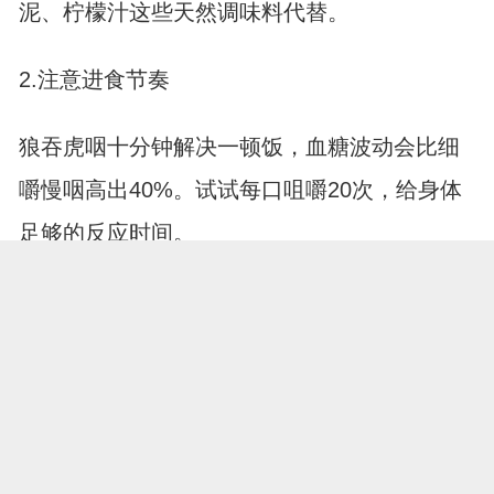
泥、柠檬汁这些天然调味料代替。
2.注意进食节奏
狼吞虎咽十分钟解决一顿饭，血糖波动会比细
嚼慢咽高出40%。试试每口咀嚼20次，给身体
足够的反应时间。
3.记录饮食反应
同样吃一碗面，有人血糖没事有人飙升。准备
个饮食日记本，记录不同食物后的身体感受，
慢慢就能摸清自己的"血糖敏感清单"。