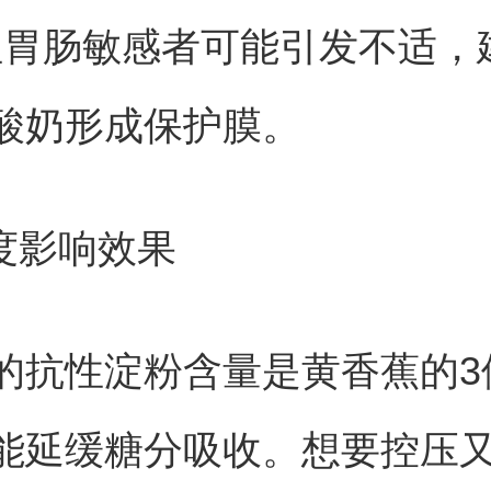
但胃肠敏感者可能引发不适，
酸奶形成保护膜。
熟度影响效果
的抗性淀粉含量是黄香蕉的3
能延缓糖分吸收。想要控压