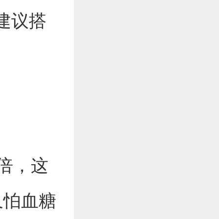
建议搭
倍，这
又怕血糖