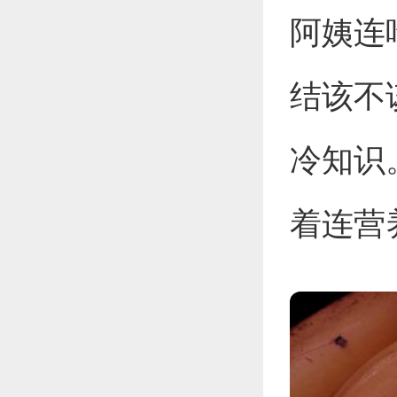
阿姨连
结该不
冷知识
着连营