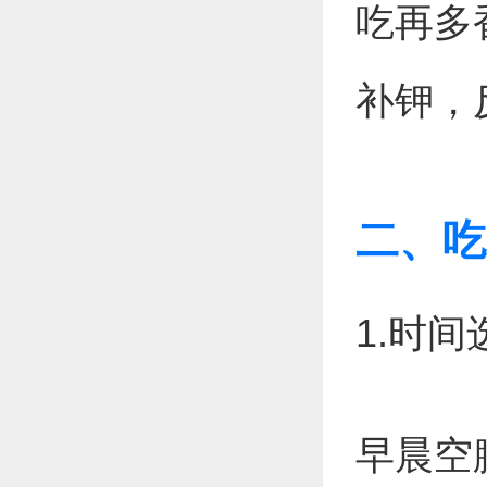
吃再多
补钾，
二、吃
1.时
早晨空