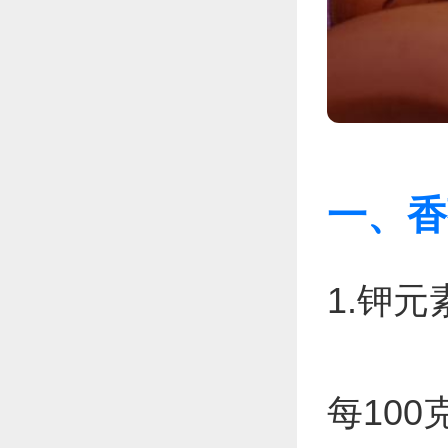
一、香
1.钾
每10