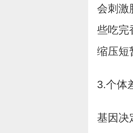
会刺激
些吃完
缩压短暂
3.个
基因决