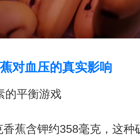
蕉对血压的真实影响
元素的平衡游戏
0克香蕉含钾约358毫克，这种