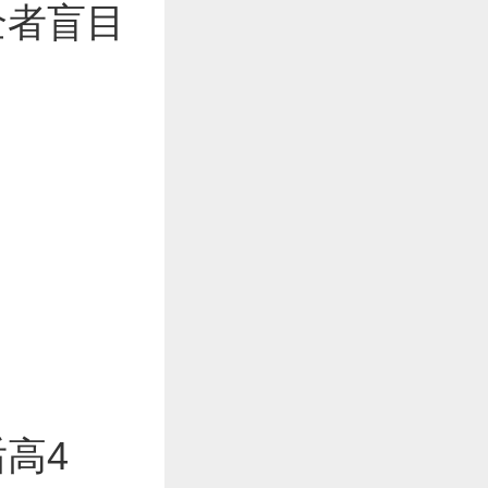
全者盲目
高4