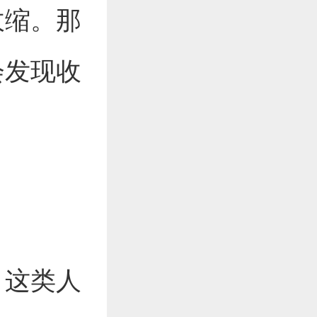
收缩。那
会发现收
，这类人