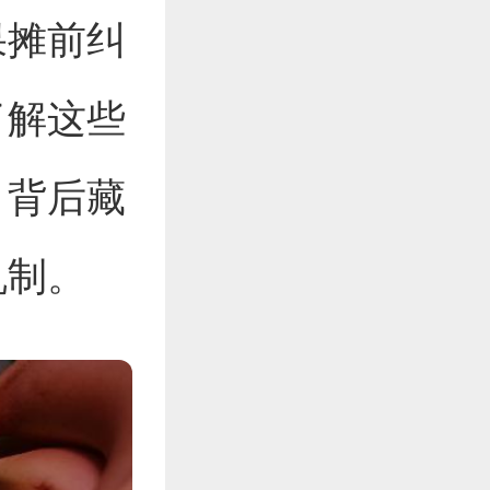
果摊前纠
了解这些
，背后藏
机制。