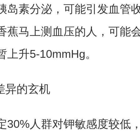
胰岛素分泌，可能引发血管
香蕉马上测血压的人，可能
上升5-10mmHg。
体差异的玄机
定30%人群对钾敏感度较低