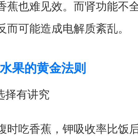
香蕉也难见效。而肾功能不
反而可能造成电解质紊乱。
水果的黄金法则
间选择有讲究
腹时吃香蕉，钾吸收率比饭后