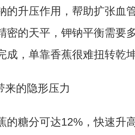
钠的升压作用，帮助扩张血
精密的天平，钾钠平衡需要
完成，单靠香蕉很难扭转乾
分带来的隐形压力
蕉的糖分可达12%，快速升