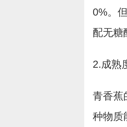
0%。
配无糖
2.成
青香蕉
种物质