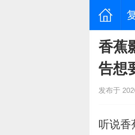
香蕉
告想
发布于 2026/
听说香