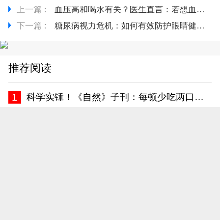
上一篇 :
血压高和喝水有关？医生直言：若想血压稳定，一定多留心这4点
下一篇 :
糖尿病视力危机：如何有效防护眼睛健康，延缓视力退化？
推荐阅读
1
科学实锤！《自然》子刊：每顿少吃两口，这种慢性病风险降一半
2
为什么高血压会引起心脏肥大？如何保护我们的心脏？一文讲清！
3
寿命长不长，看牙齿就知道？60岁后，剩多少颗才正常？告诉你答案
4
糖尿病有关？医生告诫：过了63岁后，早起主记“5不要”！
5
白酒又成为关注中心！专家发现：胃病患者喝白酒时，多留意5点
6
化疗过程中，肿瘤标志物升高一定是疾病进展了吗？告诉你答案