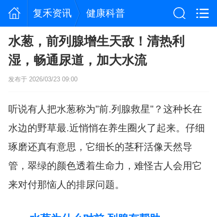
复禾资讯
健康科普
水葱，前列腺增生天敌！清热利
湿，畅通尿道，加大水流
发布于 2026/03/23 09:00
听说有人把水葱称为"前.列腺救星"？这种长在
水边的野草最.近悄悄在养生圈火了起来。仔细
琢磨还真有意思，它细长的茎秆活像天然导
管，翠绿的颜色透着生命力，难怪古人会用它
来对付那恼人的排尿问题。