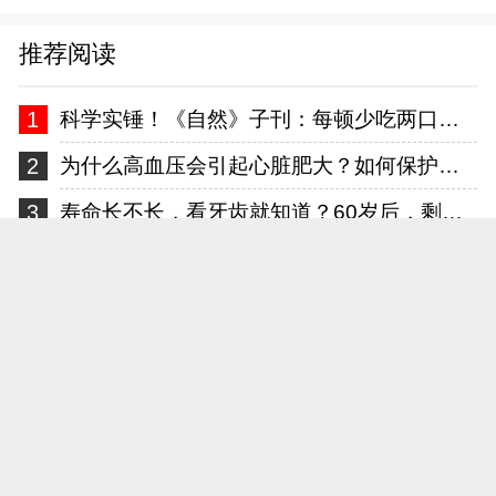
推荐阅读
1
科学实锤！《自然》子刊：每顿少吃两口，这种慢性病风险降一半
2
为什么高血压会引起心脏肥大？如何保护我们的心脏？一文讲清！
3
寿命长不长，看牙齿就知道？60岁后，剩多少颗才正常？告诉你答案
4
糖尿病有关？医生告诫：过了63岁后，早起主记“5不要”！
5
白酒又成为关注中心！专家发现：胃病患者喝白酒时，多留意5点
6
化疗过程中，肿瘤标志物升高一定是疾病进展了吗？告诉你答案
热门文章