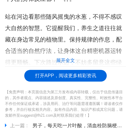
站在河边看那些随风摇曳的水葱，不得不感叹
大自然的智慧。它提醒我们，养生之道往往就
藏在身边常见的植物里。保持规律的作息，配
合适当的自然疗法，让身体这台精密机器运转
展开全文
得更顺畅。下次路过水边，不妨多留意这些绿
色的小卫.士。
打开APP，阅读更多精彩资讯
【免责声明：本页面信息为第三方发布或内容转载，仅出于信息传递目
的，其作者观点、内容描述及原创度、真实性、完整性、时效性本平台
不作任何保证或承诺，涉及用药、治疗等问题需谨遵医嘱！请读者仅作
参考，并自行核实相关内容。如有作品内容、知识产权或其它问题，请
发邮件至suggest@fh21.com及时联系我们处理！】
上一篇 :
男子，每天吃一片叶酸，清血栓防脑梗，一年后情况如何？