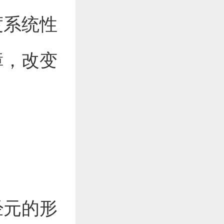
度系统性
障，改变
经元的形