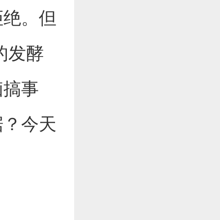
拒绝。但
的发酵
脑搞事
据？今天