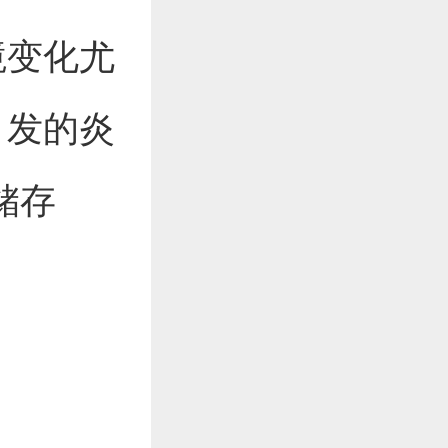
境变化尤
引发的炎
储存