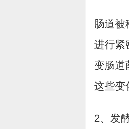
肠道被
进行紧
变肠道
这些变
2、发