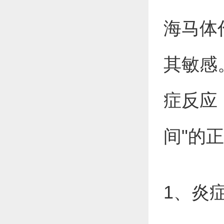
海马体
其敏感
症反应
间"的
1、炎