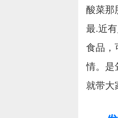
酸菜那
最.近
食品，
情。是
就带大