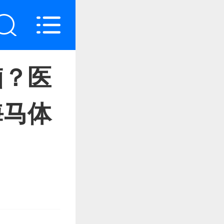
脑？医
海马体