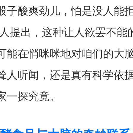
股子酸爽劲儿，怕是没人能
有人提出，这种让人欲罢不能
可能在悄咪咪地对咱们的大
耸人听闻，还是真有科学依
家一探究竟。