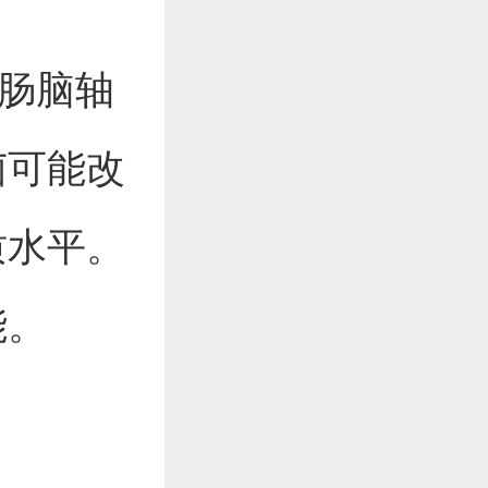
过肠脑轴
菌可能改
质水平。
能。