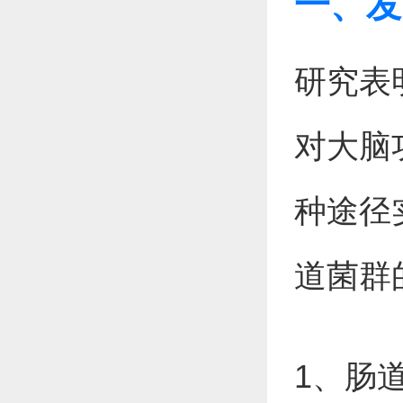
一、发
研究表
对大脑
种途径
道菌群
1、肠