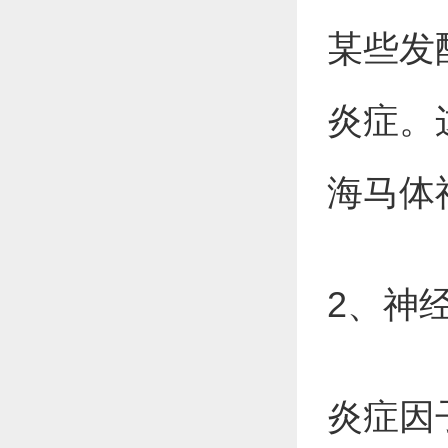
某些发
炎症。
海马体
2、神
炎症因