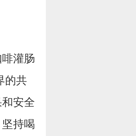
咖啡灌肠
界的共
果和安全
，坚持喝