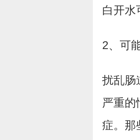
白开水
2、可
扰乱肠
严重的
症。那