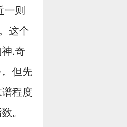
近一则
镜。这个
神.奇
坠。但先
靠谱程度
指数。