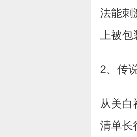
法能刺
上被包
2、传
从美白
清单长