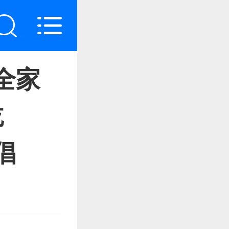
全家
吃
倡