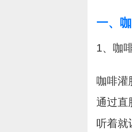
一、咖
1、咖
咖啡灌
通过直
听着就