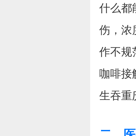
什么都
伤，浓
作不规
咖啡接
生吞重
二、医