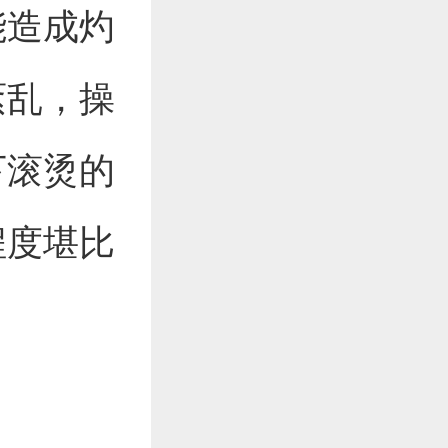
能造成灼
紊乱，操
下滚烫的
程度堪比