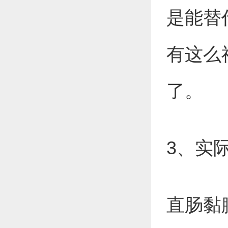
是能替
有这么
了。
3、实
直肠黏