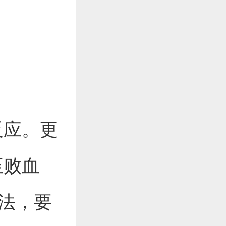
反应。更
至败血
说法，要