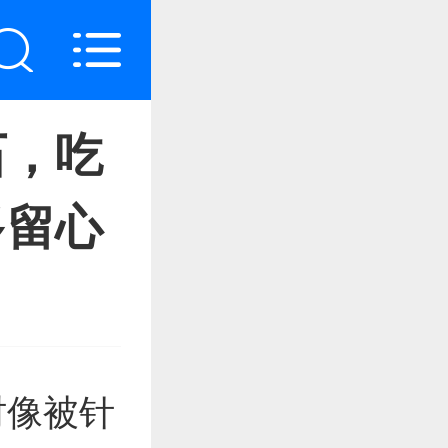
石，吃
多留心
时像被针