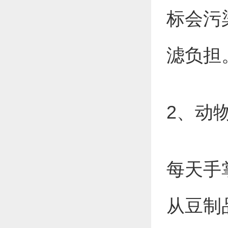
标会污
滤负担
2、动
每天手
从豆制