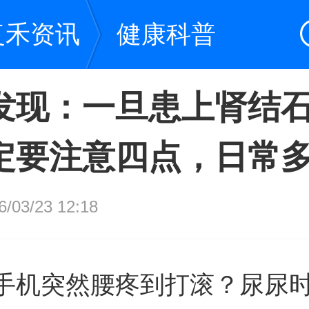
复禾资讯
健康科普
发现：一旦患上肾结
定要注意四点，日常
03/23 12:18
手机突然腰疼到打滚？尿尿