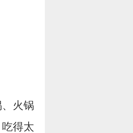
锅、火锅
。吃得太