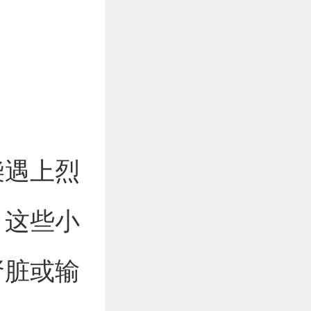
柴遇上烈
。这些小
肾脏或输