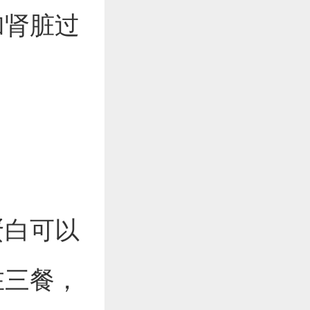
加肾脏过
蛋白可以
在三餐，