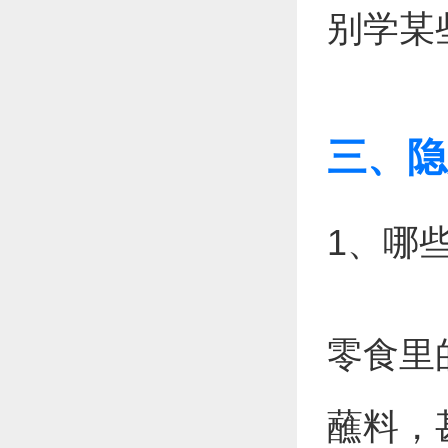
别学某
三、隐
1、哪
零食里
蘸料，