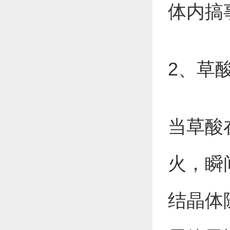
体内搞
2、草
当草酸
火，瞬
结晶体