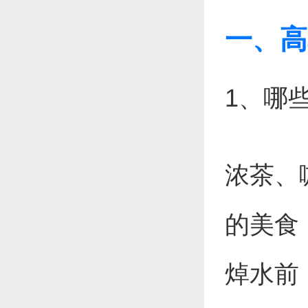
一、高
1、哪
浓茶、
的美食
焯水前