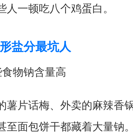
些人一顿吃八个鸡蛋白。
形盐分最坑人
些食物钠含量高
的薯片话梅、外卖的麻辣香
甚至面包饼干都藏着大量钠