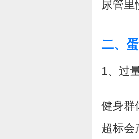
尿管里
二、蛋
1、过
健身群
超标会