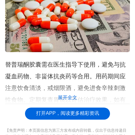
替普瑞酮胶囊需在医生指导下使用，避免与抗
凝血药物、非甾体抗炎药等合用。用药期间应
注意饮食清淡，戒烟限酒，避免进食辛辣刺激
展开全文
性食物。定期复查胃镜以评估治疗效果，如有
持续腹痛、黑便等症状应及时就医。
打开APP，阅读更多精彩资讯
【免责声明：本页面信息为第三方发布或内容转载，仅出于信息传递目