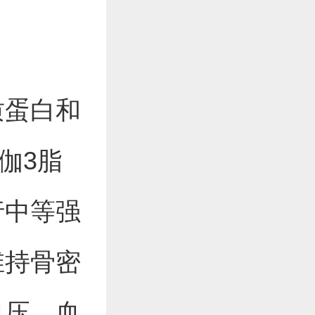
质蛋白和
伽3脂
行中等强
维持骨密
血压、血