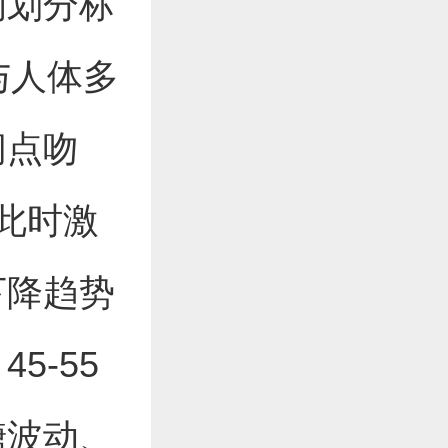
的划分标
与人体多
间点吻
，此时激
下降趋势
5-55
糖波动、