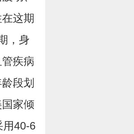
性在这期
晚期，身
血管疾病
年龄段划
美国家倾
40-6