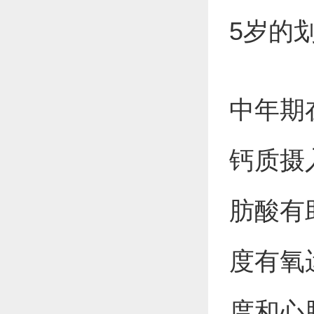
5岁的
中年期
钙质摄
肪酸有
度有氧
度和心