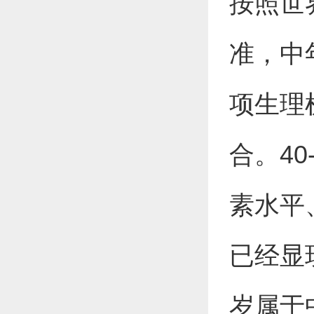
按照世
准，中
项生理
合。4
素水平
已经显
岁属于