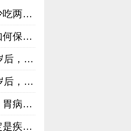
科学实锤！《自然》子刊：每顿少吃两口，这种慢性病风险降一半
为什么高血压会引起心脏肥大？如何保护我们的心脏？一文讲清！
寿命长不长，看牙齿就知道？60岁后，剩多少颗才正常？告诉你答案
糖尿病有关？医生告诫：过了63岁后，早起主记“5不要”！
白酒又成为关注中心！专家发现：胃病患者喝白酒时，多留意5点
化疗过程中，肿瘤标志物升高一定是疾病进展了吗？告诉你答案