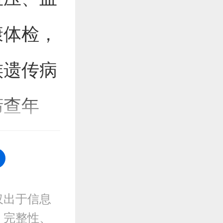
康体检，
族遗传病
筛查年
仅出于信息
、完整性、