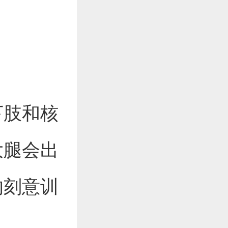
下肢和核
大腿会出
的刻意训
。