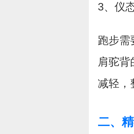
3、仪
跑步需
肩驼背
减轻，
二、精