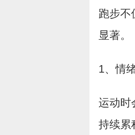
跑步不
显著。
1、情
运动时
持续累