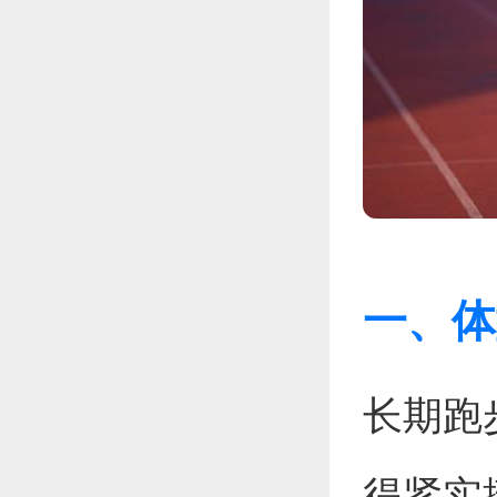
一、体
长期跑
得紧实