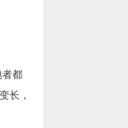
。
跑者都
间变长，