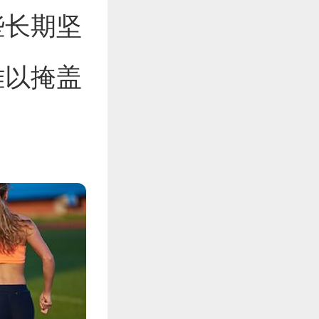
些长期坚
难以掩盖
。