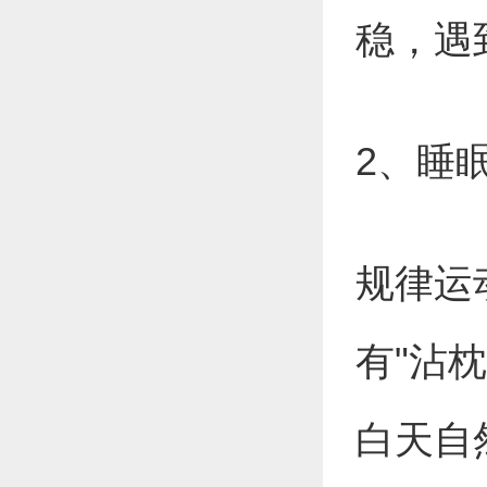
稳，遇
2、睡
规律运
有"沾
白天自