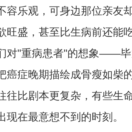
不容乐观，可身边那位亲友
欲旺盛，甚至比生病前还能
们对"重病患者"的想象——
把癌症晚期描绘成骨瘦如柴
往往比剧本更复杂，有些生
出现在最意想不到的时刻。