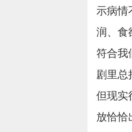
示病情
润、食
符合我
剧里总
但现实
放恰恰