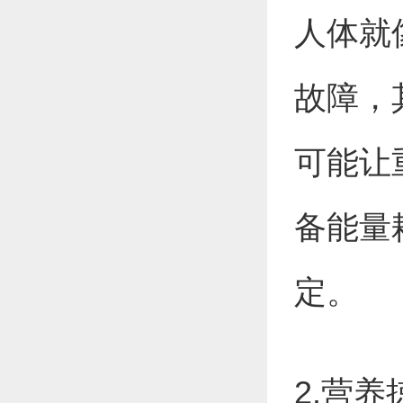
人体就
故障，
可能让
备能量
定。
2.营