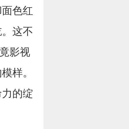
却面色红
吃。这不
毕竟影视
的模样。
命力的绽