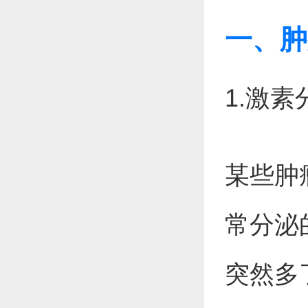
一、肿
1.激
某些肿
常分泌
突然多