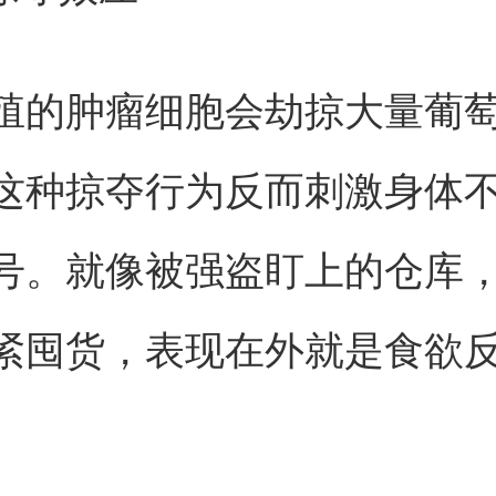
殖的肿瘤细胞会劫掠大量葡
这种掠夺行为反而刺激身体
号。就像被强盗盯上的仓库
紧囤货，表现在外就是食欲