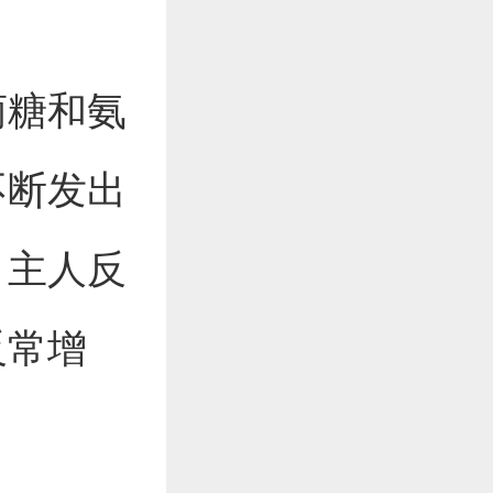
萄糖和氨
不断发出
，主人反
反常增