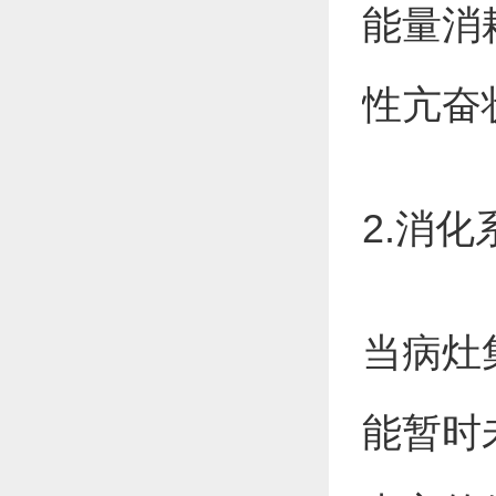
能量消
性亢奋
2.消
当病灶
能暂时