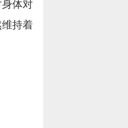
时身体对
然维持着