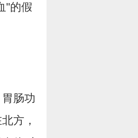
血"的假
，胃肠功
在北方，