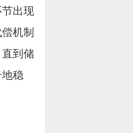
环节出现
代偿机制
，直到储
奇地稳