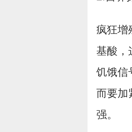
疯狂增
基酸，
饥饿信
而要加
强。