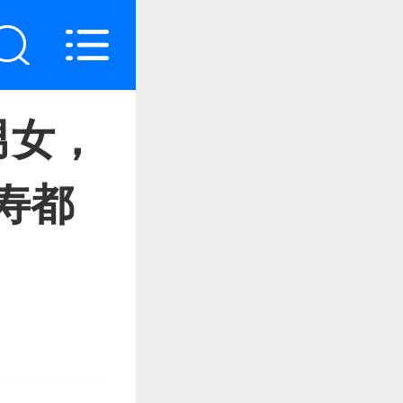
男女，
寿都