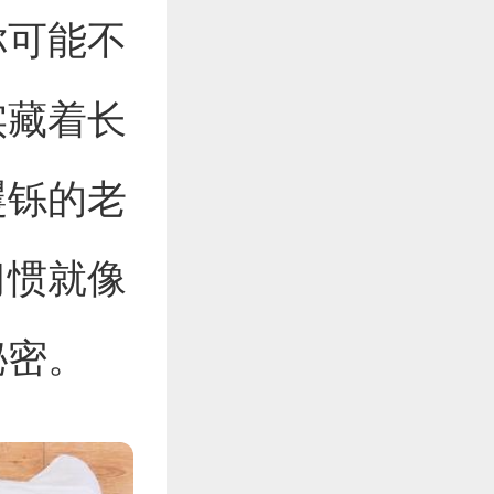
你可能不
实藏着长
矍铄的老
习惯就像
秘密。