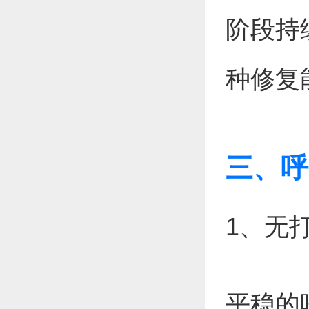
阶段持
种修复
三、呼
1、无
平稳的