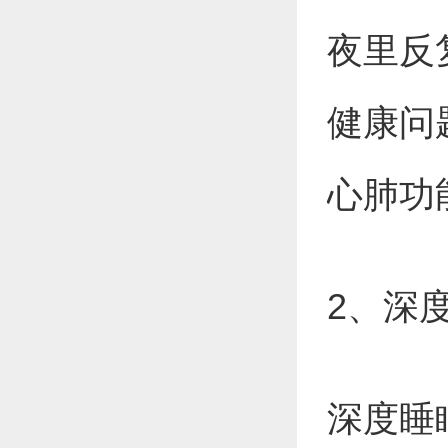
夜里反
健康问
心肺功
2、深
深度睡