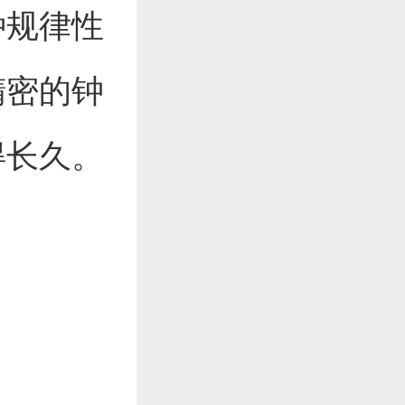
种规律性
精密的钟
得长久。