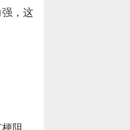
力强，这
有梗阻。