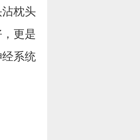
头沾枕头
好，更是
神经系统