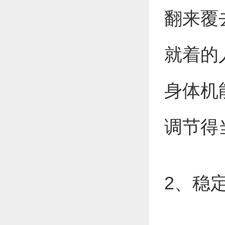
翻来覆
就着的
身体机
调节得
2、稳