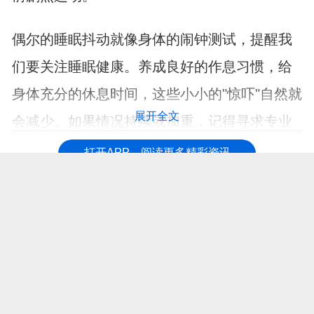
偶尔的睡眠抖动就像身体的闹钟测试，提醒我
们要关注睡眠健康。养成良好的作息习惯，给
身体充分的休息时间，这些小小的"惊吓"自然就
展开全文
会减少。如果情况持续或加重，记得寻求专业
指导，别让不必要的担忧影响生活质量。
打开APP，阅读更多精彩资讯
【免责声明：本页面信息为第三方发布或内容转载，仅出于信息传递目
的，其作者观点、内容描述及原创度、真实性、完整性、时效性本平台
不作任何保证或承诺，涉及用药、治疗等问题需谨遵医嘱！请读者仅作
参考，并自行核实相关内容。如有作品内容、知识产权或其它问题，请
发邮件至suggest@fh21.com及时联系我们处理！】