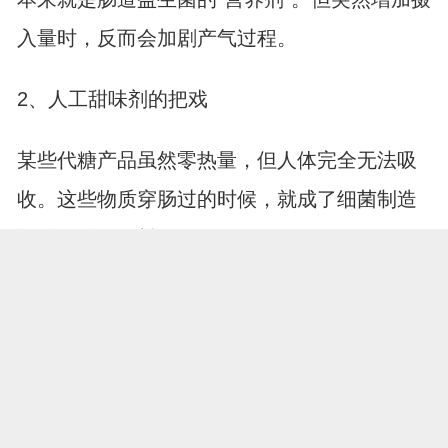
入量时，反而会加剧产气过程。
2、人工甜味剂的把戏
某些代糖产品虽然零热量，但人体完全无法吸
收。这些物质穿肠过的时候，就成了细菌制造
气体的绝佳原料。
留意自己放屁的频率和伴随症状，比单纯纠结
数量更有意义。如果持续出现气味异常刺鼻、
伴随腹痛腹泻等情况，建议及时就医排查。日
常可以尝试记录饮食日志，逐步找到自己的“产