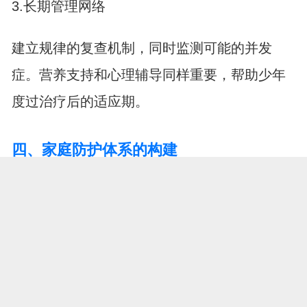
3.长期管理网络
建立规律的复查机制，同时监测可能的并发
症。营养支持和心理辅导同样重要，帮助少年
度过治疗后的适应期。
四、家庭防护体系的构建
1.筛查端口前移
有家族史者建议提前进行基因检测和肠镜筛
查，不要等到症状明显。青少年体检应加入大
便潜血等基础项目。