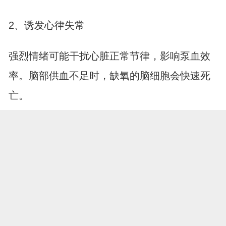
2、诱发心律失常
强烈情绪可能干扰心脏正常节律，影响泵血效
率。脑部供血不足时，缺氧的脑细胞会快速死
亡。
六、过量饮酒的伤害
1、直接损伤肝功
肝脏代谢酒精时会产生毒性物质，影响脂肪代
谢。血液中脂质含量异常，会加速动脉粥样硬
化进程。