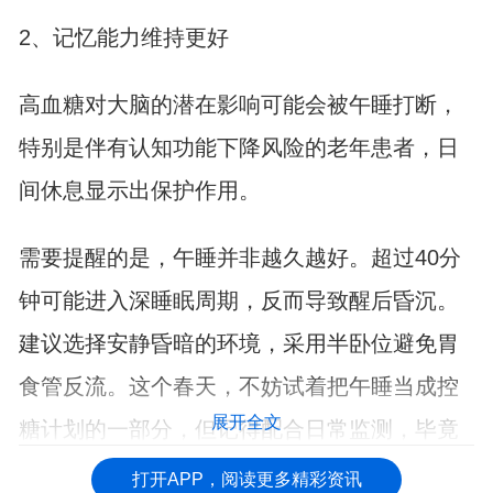
2、记忆能力维持更好
高血糖对大脑的潜在影响可能会被午睡打断，
特别是伴有认知功能下降风险的老年患者，日
间休息显示出保护作用。
需要提醒的是，午睡并非越久越好。超过40分
钟可能进入深睡眠周期，反而导致醒后昏沉。
建议选择安静昏暗的环境，采用半卧位避免胃
食管反流。这个春天，不妨试着把午睡当成控
展开全文
糖计划的一部分，但记得配合日常监测，毕竟
每个人的身体反应都不尽相同。
打开APP，阅读更多精彩资讯