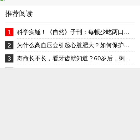
推荐阅读
1
科学实锤！《自然》子刊：每顿少吃两口，这种慢性病风险降一半
2
为什么高血压会引起心脏肥大？如何保护我们的心脏？一文讲清！
3
寿命长不长，看牙齿就知道？60岁后，剩多少颗才正常？告诉你答案
4
糖尿病有关？医生告诫：过了63岁后，早起主记“5不要”！
5
白酒又成为关注中心！专家发现：胃病患者喝白酒时，多留意5点
6
化疗过程中，肿瘤标志物升高一定是疾病进展了吗？告诉你答案