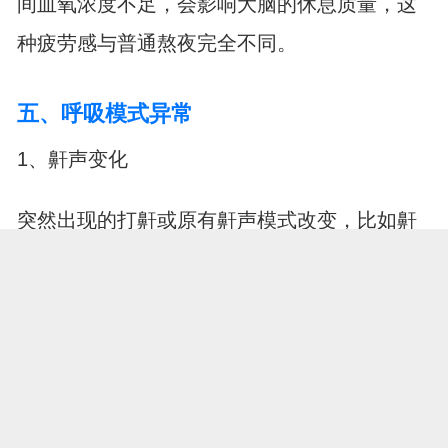
间血氧浓度不足，会影响大脑的休息质量，这
种疲劳感与普通熬夜完全不同。
五、呼吸模式异常
1、鼾声变化
突然出现的打鼾或原有鼾声模式改变，比如鼾
声中断后又突然大声响起，这可能是呼吸道受
阻的表现。
2、呼吸节奏紊乱
睡着后呼吸忽快忽慢，有时候会出现短暂的呼