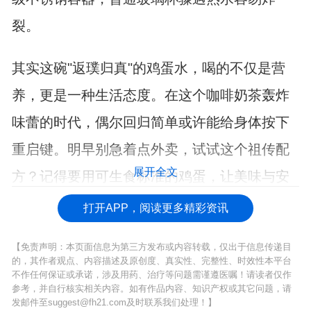
裂。
其实这碗"返璞归真"的鸡蛋水，喝的不仅是营
养，更是一种生活态度。在这个咖啡奶茶轰炸
味蕾的时代，偶尔回归简单或许能给身体按下
重启键。明早别急着点外卖，试试这个祖传配
展开全文
方？记得要用可生食标准的鸡蛋，让美味与安
全两全其美。
打开APP，阅读更多精彩资讯
【免责声明：本页面信息为第三方发布或内容转载，仅出于信息传递目
的，其作者观点、内容描述及原创度、真实性、完整性、时效性本平台
不作任何保证或承诺，涉及用药、治疗等问题需谨遵医嘱！请读者仅作
参考，并自行核实相关内容。如有作品内容、知识产权或其它问题，请
发邮件至suggest@fh21.com及时联系我们处理！】