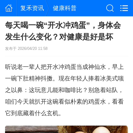
复禾资讯
健康科普
每天喝一碗“开水冲鸡蛋”，身体会
发生什么变化？对健康是好是坏
发布于 2026/04/20 11:58
听说老一辈人把开水冲鸡蛋当成神仙水，早上
一碗下肚精神抖擞。现在年轻人捧着冰美式嗤
之以鼻：这玩意儿能和咖啡比？别急着站队，
咱们今天就扒开这碗看似朴素的鸡蛋水，看看
它到底藏着什么玄机。