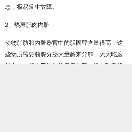
态，极易发生故障。
2、热衷肥肉内脏
动物脂肪和内脏器官中的胆固醇含量很高，这
些物质需要胰腺分泌大量酶来分解。天天吃这
类食物，相当于让胰腺天天加班，没有喘息机
会。
3、忽视蔬菜搭配
餐桌上全是肉类，缺少蔬菜水果的平衡，膳食
纤维摄入不足。没有足够的纤维帮助调节消化